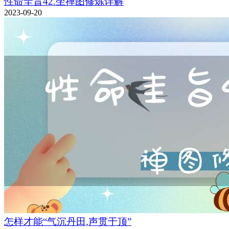
性命圭旨42.坐禅图修炼详解
2023-09-20
怎样才能“气沉丹田,声贯于顶”