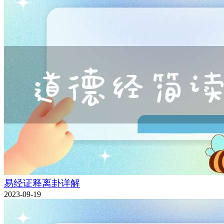
易经证释离卦详解
2023-09-19