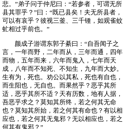
悲。”弟子问于仲尼曰：“若参者，可谓无所
县其罪乎？”曰：“既已县矣！夫无所县者，
可以有哀乎？彼视三釜、三千锺，如观雀蚊
虻相过乎前也。”
颜成子游谓东郭子綦曰：“自吾闻子之
言，一年而野，二年而从，三年而通，四年
而物，五年而来，六年而鬼入，七年而天
成，八年而不知死、不知生，九年而大妙。
生有为，死也。劝公以其私，死也有自也，
而生阳也，无自也。而果然乎？恶乎其所
适，恶乎其所不适？天有历数，地有人据，
吾恶乎求之？莫知其所终，若之何其无命
也？莫知其所始，若之何其有命也？有以相
应也，若之何其无鬼邪？无以相应也，若之
何其有鬼邪？”