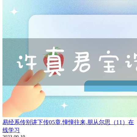
易经系传别讲下传05章,憧憧往来,朋从尔思（11）在
线学习
2023-09-19