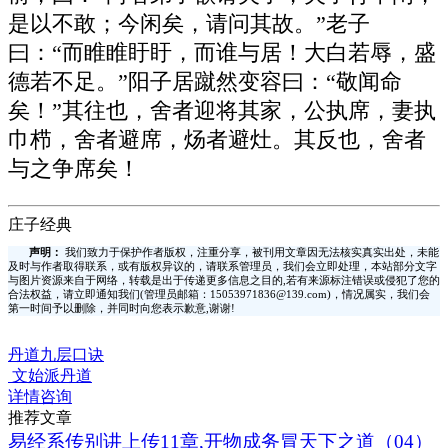
是以不敢；今闲矣，请问其故。”老子
曰：“而睢睢盱盱，而谁与居！大白若辱，盛
德若不足。”阳子居蹴然变容曰：“敬闻命
矣！”其往也，舍者迎将其家，公执席，妻执
巾栉，舍者避席，炀者避灶。其反也，舍者
与之争席矣！
庄子经典
声明：
我们致力于保护作者版权，注重分享，被刊用文章因无法核实真实出处，未能
及时与作者取得联系，或有版权异议的，请联系管理员，我们会立即处理，本站部分文字
与图片资源来自于网络，转载是出于传递更多信息之目的,若有来源标注错误或侵犯了您的
合法权益，请立即通知我们(管理员邮箱：15053971836@139.com)，情况属实，我们会
第一时间予以删除，并同时向您表示歉意,谢谢!
丹道九层口诀
文始派丹道
详情咨询
推荐文章
易经系传别讲上传11章,开物成务冒天下之道（04）