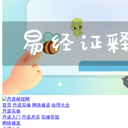
首页
丹道实修
网络修道
命理大全
丹道实修
丹道入门
丹道术语
实修答疑
网络修道