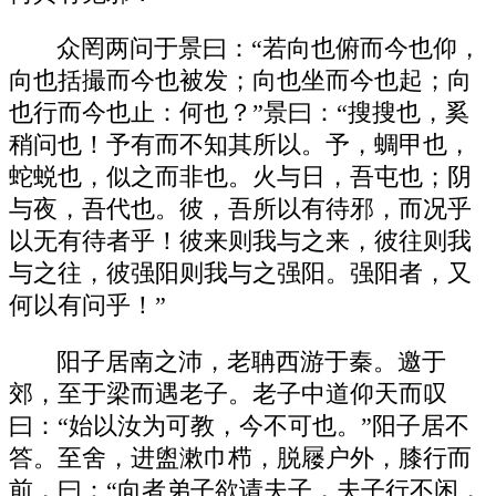
众罔两问于景曰：“若向也俯而今也仰，
向也括撮而今也被发；向也坐而今也起；向
也行而今也止：何也？”景曰：“搜搜也，奚
稍问也！予有而不知其所以。予，蜩甲也，
蛇蜕也，似之而非也。火与日，吾屯也；阴
与夜，吾代也。彼，吾所以有待邪，而况乎
以无有待者乎！彼来则我与之来，彼往则我
与之往，彼强阳则我与之强阳。强阳者，又
何以有问乎！”
阳子居南之沛，老聃西游于秦。邀于
郊，至于梁而遇老子。老子中道仰天而叹
曰：“始以汝为可教，今不可也。”阳子居不
答。至舍，进盥漱巾栉，脱屦户外，膝行而
前，曰：“向者弟子欲请夫子，夫子行不闲，