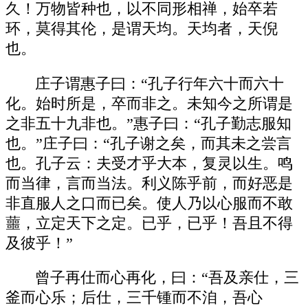
久！万物皆种也，以不同形相禅，始卒若
环，莫得其伦，是谓天均。天均者，天倪
也。
庄子谓惠子曰：“孔子行年六十而六十
化。始时所是，卒而非之。未知今之所谓是
之非五十九非也。”惠子曰：“孔子勤志服知
也。”庄子曰：“孔子谢之矣，而其未之尝言
也。孔子云：夫受才乎大本，复灵以生。鸣
而当律，言而当法。利义陈乎前，而好恶是
非直服人之口而已矣。使人乃以心服而不敢
蘁，立定天下之定。已乎，已乎！吾且不得
及彼乎！”
曾子再仕而心再化，曰：“吾及亲仕，三
釜而心乐；后仕，三千锺而不洎，吾心