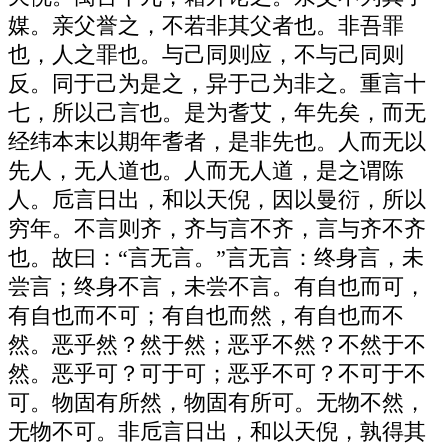
媒。亲父誉之，不若非其父者也。非吾罪
也，人之罪也。与己同则应，不与己同则
反。同于己为是之，异于己为非之。重言十
七，所以己言也。是为耆艾，年先矣，而无
经纬本末以期年耆者，是非先也。人而无以
先人，无人道也。人而无人道，是之谓陈
人。卮言日出，和以天倪，因以曼衍，所以
穷年。不言则齐，齐与言不齐，言与齐不齐
也。故曰：“言无言。”言无言：终身言，未
尝言；终身不言，未尝不言。有自也而可，
有自也而不可；有自也而然，有自也而不
然。恶乎然？然于然；恶乎不然？不然于不
然。恶乎可？可于可；恶乎不可？不可于不
可。物固有所然，物固有所可。无物不然，
无物不可。非卮言日出，和以天倪，孰得其