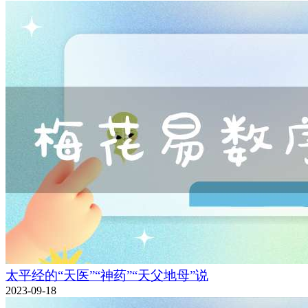
太平经的“天医”“神药”“天父地母”说
2023-09-18