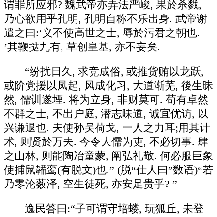
谓罪所应邪? 魏武帝亦弄法严峻, 果於杀戮,
乃心欲用乎孔明, 孔明自称不乐出身. 武帝谢
遣之曰:‘义不使高世之士, 辱於污君之朝也.
’其鞭挞九有, 草创皇基, 亦不妄矣.
“纷扰日久, 求竞成俗, 或推货贿以龙跃,
或阶党援以凤起, 风成化习, 大道渐芜, 後生昧
然, 儒训遂堙. 将为立身, 非财莫可. 苟有卓然
不群之士, 不出户庭, 潜志味道, 诚宜优访, 以
兴谦退也. 夫使孙吴荷戈, 一人之力耳;用其计
术, 则贤於万夫. 今令大儒为吏, 不必切事. 肆
之山林, 则能陶冶童蒙, 阐弘礼敬. 何必服巨象
使捕鼠韛鸾(有脱文)也.” (脱“仕人曰”数语)“若
乃零沦薮泽, 空生徒死, 亦安足贵乎? ”
逸民答曰:“子可谓守培蝼, 玩狐丘, 未登