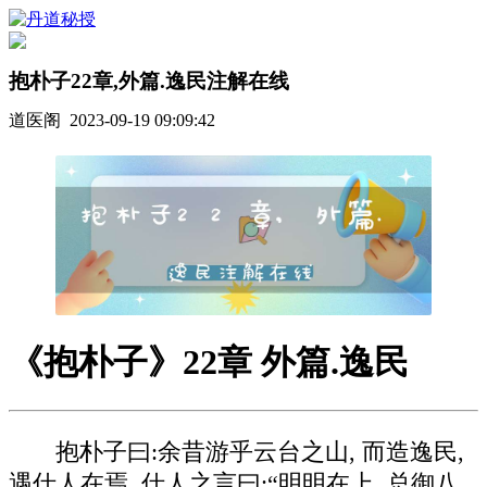
抱朴子22章,外篇.逸民注解在线
道医阁 2023-09-19 09:09:42
《抱朴子》22章 外篇.逸民
抱朴子曰:余昔游乎云台之山, 而造逸民,
遇仕人在焉. 仕人之言曰:“明明在上, 总御八