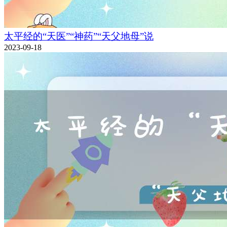
太平经的“天医”“神药”“天父地母”说
2023-09-18