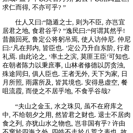
求仁而得, 不亦可乎? ”
仕人又曰:“隐遁之士, 则为不臣, 亦岂宜
居君之地, 食君谷乎? ”逸民曰:“何谓其然乎!
昔颜回死, 鲁定公将躬吊焉, 使人访仲尼. 仲尼
曰:‘凡在邦内, 皆臣也. ’定公乃升自东阶, 行君
礼焉. 由此论之, ‘率土之滨, 莫匪王臣’可知也.
在朝者陈力以秉庶事, 山林者修德以厉贪浊,
殊途同归, 俱人臣也. 王者无外, 天下为家, 日
月所照, 雨露所及, 皆其境也. 安得悬虚空, 餐
咀流霞, 而使之不居乎地, 不食乎谷哉?
“夫山之金玉, 水之珠贝, 虽不在府库之
中, 不给朝夕之用, 然皆君之财也. 退士不居肉
食之列, 亦犹山水之物也, 岂非国有乎? 许由
不窜於四海之外, 四皓不走於八荒之表也. 故