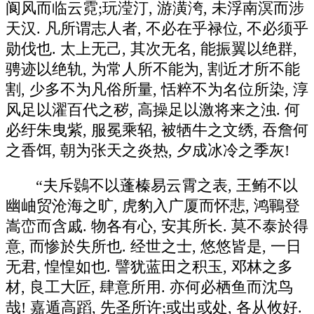
阆风而临云霓;玩滢汀, 游潢洿, 未浮南溟而涉
天汉. 凡所谓志人者, 不必在乎禄位, 不必须乎
勋伐也. 太上无己, 其次无名, 能振翼以绝群,
骋迹以绝轨, 为常人所不能为, 割近才所不能
割, 少多不为凡俗所量, 恬粹不为名位所染, 淳
风足以濯百代之秽, 高操足以激将来之浊. 何
必纡朱曳紫, 服冕乘轺, 被牺牛之文绣, 吞詹何
之香饵, 朝为张天之炎热, 夕成冰冷之季灰!
“夫斥鷃不以蓬榛易云霄之表, 王鲔不以
幽岫贸沧海之旷, 虎豹入广厦而怀悲, 鸿鶤登
嵩峦而含戚. 物各有心, 安其所长. 莫不泰於得
意, 而惨於失所也. 经世之士, 悠悠皆是, 一日
无君, 惶惶如也. 譬犹蓝田之积玉, 邓林之多
材, 良工大匠, 肆意所用. 亦何必栖鱼而沈鸟
哉! 嘉遁高蹈, 先圣所许;或出或处, 各从攸好.