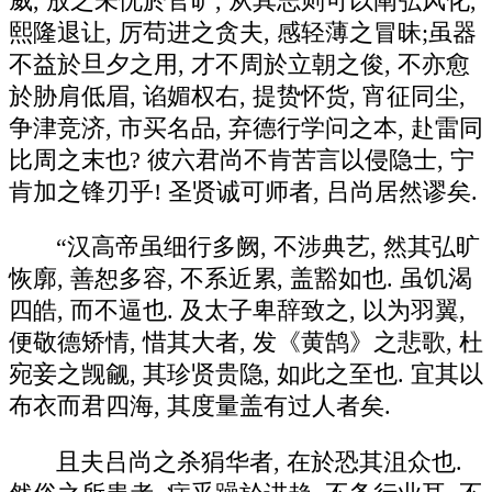
威, 放之未忧於官旷, 从其志则可以阐弘风化,
熙隆退让, 厉苟进之贪夫, 感轻薄之冒昧;虽器
不益於旦夕之用, 才不周於立朝之俊, 不亦愈
於胁肩低眉, 谄媚权右, 提贽怀货, 宵征同尘,
争津竞济, 市买名品, 弃德行学问之本, 赴雷同
比周之末也? 彼六君尚不肯苦言以侵隐士, 宁
肯加之锋刃乎! 圣贤诚可师者, 吕尚居然谬矣.
“汉高帝虽细行多阙, 不涉典艺, 然其弘旷
恢廓, 善恕多容, 不系近累, 盖豁如也. 虽饥渴
四皓, 而不逼也. 及太子卑辞致之, 以为羽翼,
便敬德矫情, 惜其大者, 发《黄鹄》之悲歌, 杜
宛妾之觊觎, 其珍贤贵隐, 如此之至也. 宜其以
布衣而君四海, 其度量盖有过人者矣.
且夫吕尚之杀狷华者, 在於恐其沮众也.