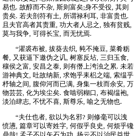
易也. 故醇而不杂, 斯则富矣;身不受役, 其则
贵矣. 若夫剖符有土, 所谓禄利耳, 非富贵也.
且夫官高者其责重, 功大者人忌之, 独有贫贱,
莫与我争, 可得长宝, 而无忧焉.
“濯裘布被, 拔葵去织, 豘不掩豆, 菜肴粝
餐, 又获逼下邀伪之讥, 树塞反坫, 三归玉食,
穰侯之富, 安昌之泰, 则有僭上洿浊之累. 未若
游神典文, 吐故纳新, 求饱乎耒梠之端, 索缊乎
杼轴之间, 腹仰河而已满, 身集一枝而余安, 万
物芸芸, 化为埃尘矣. 食啮弱糊口, 布褐缊袍,
淡泊肆志, 不忧不喜, 斯尊乐, 喻之无物也.
“夫仕也者, 欲以为名邪? 则修毫可以洩
愤懑, 篇章可以寄姓字, 何假乎良史, 何烦乎镵
鼎哉! 孟子不以矢石为功, 扬云不以治民益世,