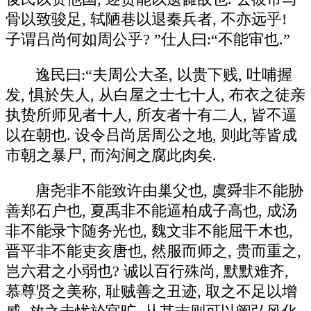
骨以致骏足, 轼陋巷以退秦兵者, 不亦远乎!
子谓吕尚何如周公乎? ”仕人曰:“不能审也.”
逸民曰:“夫周公大圣, 以贵下贱, 吐哺握
发, 惧於失人, 从白屋之士七十人, 布衣之徒亲
执贽所师见者十人, 所友者十有二人, 皆不逼
以在朝也. 设令吕尚居周公之地, 则此等皆成
市朝之暴尸, 而沟涧之腐此肉矣.
唐尧非不能致许由巢父也, 虞舜非不能胁
善郑石户也, 夏禹非不能逼柏成子高也, 成汤
非不能录卞随务光也, 魏文非不能屈干木也,
晋平非不能吏亥唐也, 然服而师之, 贵而重之,
岂六君之小弱也? 诚以百行殊尚, 默默难齐,
慕尊贤之美称, 耻贼善之丑迹, 取之不足以增