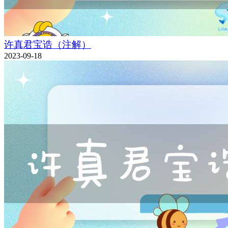
许真君宝诰（注解）
2023-09-18