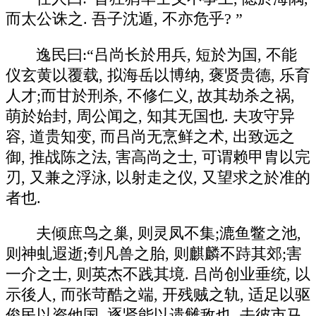
而太公诛之. 吾子沈遁, 不亦危乎? ”
逸民曰:“吕尚长於用兵, 短於为国, 不能
仪玄黄以覆载, 拟海岳以博纳, 褒贤贵德, 乐育
人才;而甘於刑杀, 不修仁义, 故其劫杀之祸,
萌於始封, 周公闻之, 知其无国也. 夫攻守异
容, 道贵知变, 而吕尚无烹鲜之术, 出致远之
御, 推战陈之法, 害高尚之士, 可谓赖甲胄以完
刃, 又兼之浮泳, 以射走之仪, 又望求之於准的
者也.
夫倾庶鸟之巢, 则灵凤不集;漉鱼鳖之池,
则神虬遐逝;刳凡兽之胎, 则麒麟不跱其郊;害
一介之士, 则英杰不践其境. 吕尚创业垂统, 以
示後人, 而张苛酷之端, 开残贼之轨, 适足以驱
俊民以资他国, 逐贤能以遗雠敌也. 去彼市马