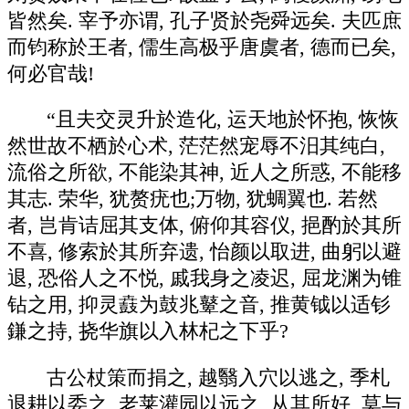
皆然矣. 宰予亦谓, 孔子贤於尧舜远矣. 夫匹庶
而钧称於王者, 儒生高极乎唐虞者, 德而已矣,
何必官哉!
“且夫交灵升於造化, 运天地於怀抱, 恢恢
然世故不栖於心术, 茫茫然宠辱不汨其纯白,
流俗之所欲, 不能染其神, 近人之所惑, 不能移
其志. 荣华, 犹赘疣也;万物, 犹蜩翼也. 若然
者, 岂肯诘屈其支体, 俯仰其容仪, 挹酌於其所
不喜, 修索於其所弃遗, 怡颜以取进, 曲躬以避
退, 恐俗人之不悦, 戚我身之凌迟, 屈龙渊为锥
钻之用, 抑灵鼖为鼓兆鼙之音, 推黄钺以适钐
鎌之持, 挠华旗以入林杞之下乎?
古公杖策而捐之, 越翳入穴以逃之, 季札
退耕以委之, 老莱灌园以远之, 从其所好, 莫与