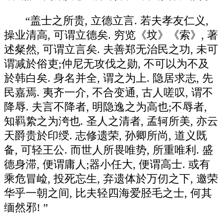
“盖士之所贵, 立德立言. 若夫孝友仁义,
操业清高, 可谓立德矣. 穷览《坟》《索》, 著
述粲然, 可谓立言矣. 夫善郑无治民之功, 未可
谓减於俗吏;仲尼无攻伐之勋, 不可以为不及
於韩白矣. 身名并全, 谓之为上. 隐居求志, 先
民嘉焉. 夷齐一介, 不合变通, 古人嗟叹, 谓不
降辱. 夫言不降者, 明隐逸之为高也;不辱者,
知羁絷之为洿也. 圣人之清者, 孟轲所美, 亦云
天爵贵於印绶. 志修遗荣, 孙卿所尚, 道义既
备, 可轻王公. 而世人所畏唯势, 所重唯利. 盛
德身滞, 便谓庸人;器小任大, 便谓高士. 或有
乘危冒崄, 投死忘生, 弃遗体於万仞之下, 邀荣
华乎一朝之间, 比夫轻四海爱胫毛之士, 何其
缅然邪! ”