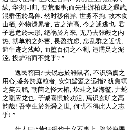
紘, 华夷同归, 要荒服事;而先生游柏成之遐武,
混群伍於鸟兽. 然时移俗异, 世务不拘, 故木食
山栖, 外物遗累者, 古之清高, 今之逋逃也. 君
子思危於未形, 绝祸於方来, 无乃去张毅之内
热, 就单豹之外害, 畏盈抗虑, 忘乱群之近忧,
避牛迹之浅崄, 而堕百仞之不测, 违濡足之泥
泾, 投炉冶而不觉乎? ”
逸民答曰:“夫锐志於雏鼠者, 不识驺虞之
用心;盛务於庭粒者, 安知鸳鸾之远指? 犹焦螟
之笑云鹏, 朝菌之怪大椿, 坎蛙之疑海鳖, 井蛇
之嗤应龙也. 子诚喜惧於劝沮, 焉识玄旷之高
韵哉! 吾幸生於尧舜之世, 何忧不得此人之志
乎! ”
仕人曰:“昔狂狷华士义不事上, 隐於海隅,