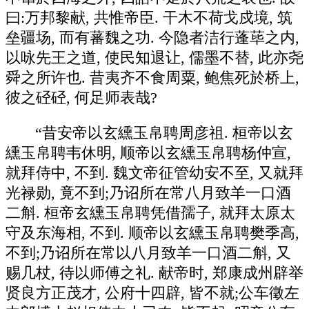
曰:万邦黎献, 共惟帝臣. 干木不荷戈戍境, 筑
垒疆场, 而有蕃魏之功. 今隐者洁行蓬荜之内,
以咏先王之道, 使民知退让, 儒墨不替, 此亦尧
舜之所许也. 昔夷齐不食周粟, 鲍焦死於桥上,
彼之硁硁, 何足师表哉?
“昔安帝以玄纁玉帛聘周彦祖. 桓帝以玄
纁玉帛聘韦休明, 顺帝以玄纁玉帛聘杨仲宣,
就拜侍中, 不到. 魏文帝征管幼安不至, 又就拜
光禄勋, 竟不到;乃诏所在常八月致羊一口酒
二斛. 桓帝玄纁玉帛聘凭借孺子, 就拜太原太
守及东海相, 不到. 顺帝以玄纁玉帛聘樊季高,
不到;乃诏所在常以八月致羊一口酒二斛, 又
赐几杖, 待以师傅之礼. 献帝时, 郑康成州辟举
贤良方正茂才, 公府十四辟, 皆不就;公车徵左