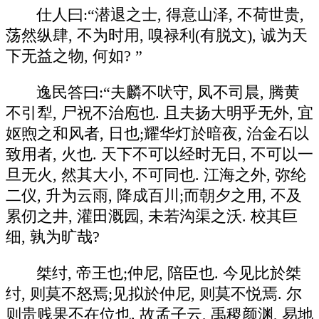
仕人曰:“潜退之士, 得意山泽, 不荷世贵,
荡然纵肆, 不为时用, 嗅禄利(有脱文), 诚为天
下无益之物, 何如? ”
逸民答曰:“夫麟不吠守, 凤不司晨, 腾黄
不引犁, 尸祝不治庖也. 且夫扬大明乎无外, 宜
妪煦之和风者, 日也;耀华灯於暗夜, 治金石以
致用者, 火也. 天下不可以经时无日, 不可以一
旦无火, 然其大小, 不可同也. 江海之外, 弥纶
二仪, 升为云雨, 降成百川;而朝夕之用, 不及
累仞之井, 灌田溉园, 未若沟渠之沃. 校其巨
细, 孰为旷哉?
桀纣, 帝王也;仲尼, 陪臣也. 今见比於桀
纣, 则莫不怒焉;见拟於仲尼, 则莫不悦焉. 尔
则贵贱果不在位也. 故孟子云, 禹稷颜渊, 易地