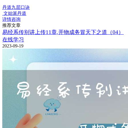
丹道九层口诀
文始派丹道
详情咨询
推荐文章
易经系传别讲上传11章,开物成务冒天下之道（04）
在线学习
2023-09-19