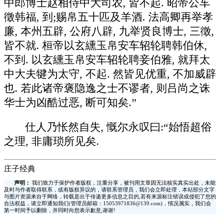
中郎博士赵相侍中大司农, 皆不起. 昭帝公车
徵韩福, 到;赐帛五十匹及羊酒. 法高卿再举孝
廉, 本州五辟, 公府八辟, 九举贤良博士, 三徵,
皆不就. 桓帝以玄纁玉帛安车轺轮聘韩伯休,
不到. 以玄纁玉帛安车轺轮聘妾伯雅, 就拜太
中大夫犍为太守, 不起. 然皆见优重, 不加威辟
也. 若此诸帝褒隐逸之士不谬者, 则吕尚之诛
华士为凶酷过恶, 断可知矣.”
仕人乃怅然自失, 慨尔永叹曰:“始悟超俗
之理, 非庸琐所见矣.
庄子经典
声明：
我们致力于保护作者版权，注重分享，被刊用文章因无法核实真实出处，未能
及时与作者取得联系，或有版权异议的，请联系管理员，我们会立即处理，本站部分文字
与图片资源来自于网络，转载是出于传递更多信息之目的,若有来源标注错误或侵犯了您的
合法权益，请立即通知我们(管理员邮箱：15053971836@139.com)，情况属实，我们会
第一时间予以删除，并同时向您表示歉意,谢谢!