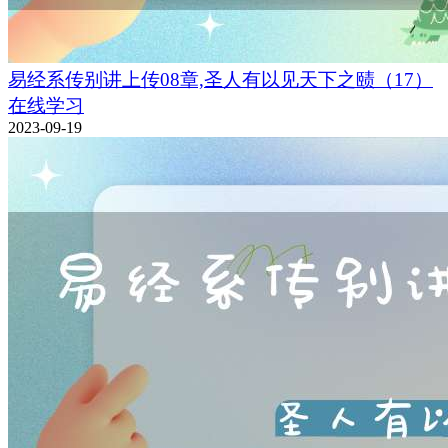
易经系传别讲上传08章,圣人有以见天下之赜（17）
在线学习
2023-09-19