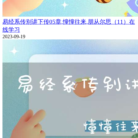
易经系传别讲下传05章,憧憧往来,朋从尔思（11）在
线学习
2023-09-19