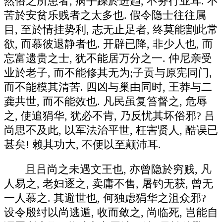
然俗之所患者, 病乎躁於进趋, 不务行业耳. 不
苦於安贫乐贱者之太多也. 假令隐士往往属
目, 至於情挂势利, 志无止足者, 终莫能割此常
欲, 而慕彼退静者也. 开辟已降, 非少人也, 而
忘富遗贵之士, 犹不能居万分之一. 仲尼亲受
业於老子, 而不能修其无为;子贡与原宪同门,
而不能模其清苦. 四凶与巢由同时, 王莽与二
龚共世, 而不能效也. 凡民虽复笞督之, 危辱
之, 使追狷华, 犹必不肯, 乃反忧其坏俗邪? 吕
尚思不及此, 以军法治平世, 枉害贤人, 酷误已
甚矣! 赖其功大, 不便以至颠沛耳.
且吕尚之未遇文王也, 亦曾隐於穷贱, 凡
人易之, 老妇逐之, 卖庸不售, 屠钓无获, 曾无
一人慕之. 其避世也, 何独虑狷华之沮众邪?
设令殷纣以尚逃遁, 收而敛之, 尚临死, 岂能自