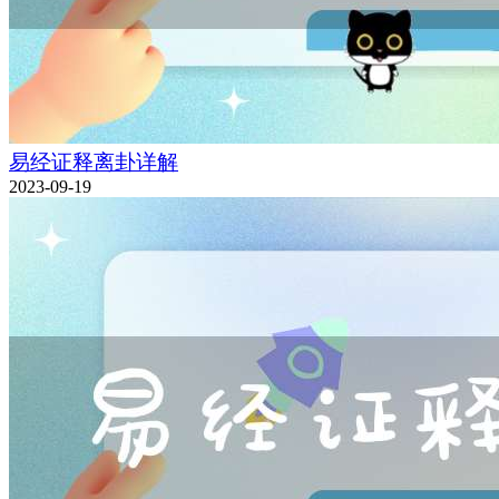
易经证释离卦详解
2023-09-19