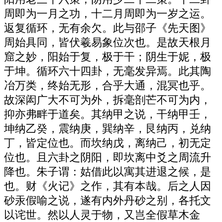
周即为一月之功，十二月周即为一岁之运。
返复循环，无有余欠。此与邵子《先天图》
周始具同，皆伏羲易象位次也。是故天根月
窟之妙，阳始于复，极于干；阴生于妮，极
于坤。循环六十四卦，无毫发异焉。此其陶
冶万类，终始无形，合乎大通，混冥也乎。
故深闳广大不可为外，拆毫剖芒不可为内，
抑亦弗畔于道矣。其纳甲之说，干纳甲壬，
坤纳乙癸，震纳庚，巽纳辛，艮纳丙，兑纳
丁，皆定位也。而坎纳戊，离纳己，初无定
位也。且六卦之阴阳，即坎离中爻之周流升
降也。朱子谓：姑借此以寓其进退之候，是
也。财《火记》之作，其有本哉。后之人因
砂汞假喻之说，遂有内外丹砂之别，各托文
以诧世。然以人灵于物，又岂全假草木金