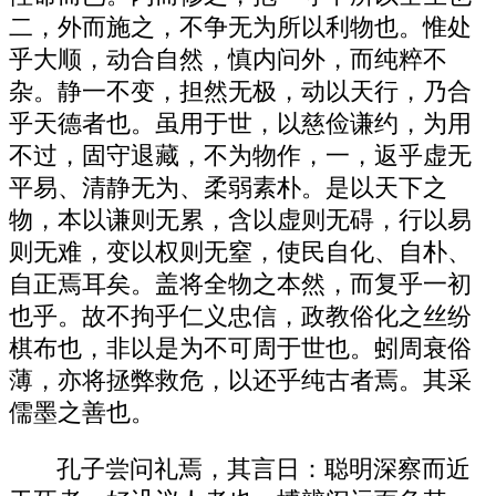
二，外而施之，不争无为所以利物也。惟处
乎大顺，动合自然，慎内问外，而纯粹不
杂。静一不变，担然无极，动以天行，乃合
乎天德者也。虽用于世，以慈俭谦约，为用
不过，固守退藏，不为物作，一，返乎虚无
平易、清静无为、柔弱素朴。是以天下之
物，本以谦则无累，含以虚则无碍，行以易
则无难，变以权则无窒，使民自化、自朴、
自正焉耳矣。盖将全物之本然，而复乎一初
也乎。故不拘乎仁义忠信，政教俗化之丝纷
棋布也，非以是为不可周于世也。蚓周衰俗
薄，亦将拯弊救危，以还乎纯古者焉。其采
儒墨之善也。
孔子尝问礼焉，其言日：聪明深察而近