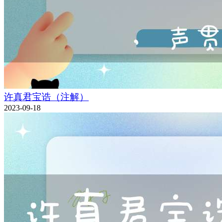
许真君宝诰（注解）
2023-09-18