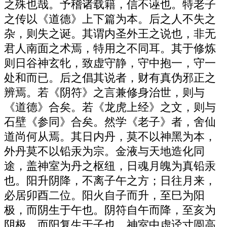
之殊也哉。予稽诸载籍，信不诬也。特老子
之传以《道德》上下篇为本。后之人不失之
杂，则失之诞。其谓内圣外王之说也，非无
君人南面之术焉，特用之不同耳。其于修炼
则日谷神玄牝，致虚守静，守中抱一，守一
处和而已。后之倡其说者，财有真伪邪正之
辨焉。若《阴符》之言兼修身治世，则与
《道德》合矣。若《龙虎上经》之文，则与
石壁《参同》合矣。然学《老子》者，舍仙
道尚何从焉。其日内丹，莫不以神黑为本，
外丹莫不以铅汞为宗。金液与天地造化同
途，盖神室为丹之枢纽，日魂月魄为真铅汞
也。阳升阴降，不离子午之方；日往月来，
必居卯酉二位。阳火自子而升，至巳为阳
极，而阴生于午也。阴符自午而降，至亥为
阴极，而阳复生于子也。神室中虚迳寸圆高