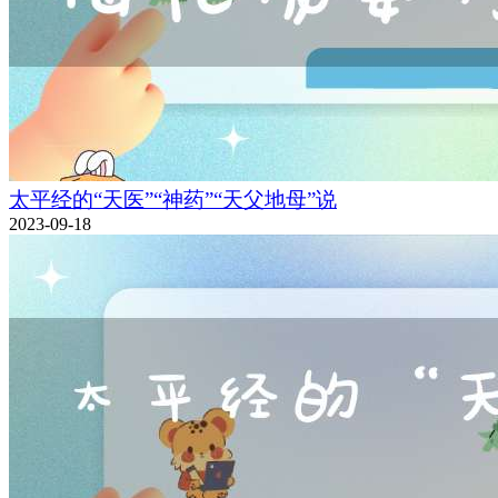
太平经的“天医”“神药”“天父地母”说
2023-09-18