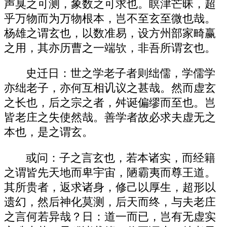
声臭之可测，象数之可求也。瞑津芒昧，超
乎万物而为万物根本，岂不至玄至微也哉。
杨雄之谓玄也，以数准易，设方州部家畸赢
之用，其亦历曹之一端欤，非吾所谓玄也。
史迁日：世之学老子者则绌儒，学儒学
亦绌老子，亦何互相讥议之甚哉。然而虚玄
之长也，后之宗之者，舛诞偏缪而至也。岂
皆老庄之失使然哉。善学者故必求夫虚无之
本也，是之谓玄。
或问：子之言玄也，若本诸实，而经籍
之谓皆先天地而卑宇宙，陋霸夷而尊王道。
其所贵者，返求诸身，修己以厚生，超形以
遗幻，然后神化莫测，后天而终，与夫老庄
之言何若异哉？日：道一而已，岂有无虚实