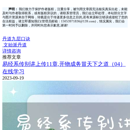
声明：
我们致力于保护作者版权，注重分享，被刊用文章因无法核实真实出处，未能
及时与作者取得联系，或有版权异议的，请联系管理员，我们会立即处理，本站部分文字
与图片资源来自于网络，转载是出于传递更多信息之目的,若有来源标注错误或侵犯了您的
合法权益，请立即通知我们(管理员邮箱：15053971836@139.com)，情况属实，我们会
第一时间予以删除，并同时向您表示歉意,谢谢!
丹道九层口诀
文始派丹道
详情咨询
推荐文章
易经系传别讲上传11章,开物成务冒天下之道（04）
在线学习
2023-09-19