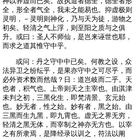
神以养虚而已矣。故执道者德全，德全者形
全，形全者气全，我未之能易也。抑虚极则
灵明，－灵明则神化，乃与天为徒，游物之
初矣。轻清之气上浮，则至阳之质与之俱
升。或曰：圣人不师仙，是岂来诬世也耶，
而求之道其惟守中乎。
或问：丹之守中中已矣。何教之设，众
法异卫之纷纭乎，是果亦守中之可尽乎，而
必外资术数而然哉？日：道岂岐而二乎。天
也者，积气也。上帝则天之主宰也。由淇津
未判之初，三黑化生，即梵清景、玄元始
也。妙无者，性之始。妙有者，黑之始。由
三黑而生九黑，即九霄也。虚无之界无穷，
轻清之黑无体，而宰制之神亦无方也。以宰
之有所隶焉，是降经录以训之，符法以阐