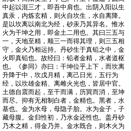
中起以混三才，即吾中肩也。出阴入阳以生
真汞，内炼玄精，则火自坎生，水自离降。
是以坎离以南北为经，砂汞乃其异名。惟水
火为干坤之用，即金土二用也。其曰三五与
一，天地至精，顺三一而得其理，则三五相
守，金火乃相运持。丹砂生于真铅之中，金
火即真铅也。故经曰：铅者金精，水者道枢
也。《参同》亦曰：干坤位乎上下，而坎离
升降于中，坎戊月精，离己日光，五行为
经，以坎雄金精、离雌火光也，皆居中官。
土德自震而起，至干而满，历巽而消，至坤
而尽。抑有无相制白者，金精也。黑者，水
基也。金为水母，母隐子胎。水为金子，子
藏母腹。金归性初，乃水金还性也。盖丹砂
乃木之精，得金乃并。金水既合，则木火为