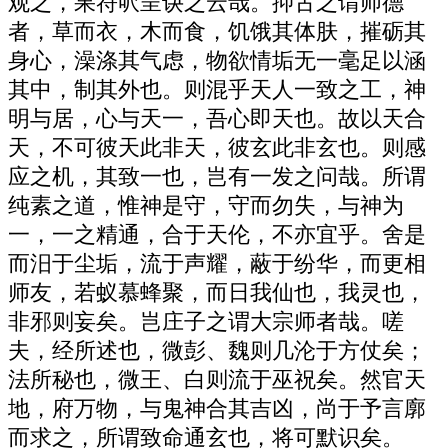
观之，果符呎呈诀之云哉。抑古之谓师德
者，草而衣，木而食，饥饿其体肤，摧砺其
身心，澡涤其气虑，物欲情垢无一毫足以涵
其中，制其外也。则混乎天人一致之工，神
明与居，心与天一，吾心即天也。故以天合
天，不可彼天此非天，彼玄此非玄也。则感
应之机，其致一也，岂有一发之问哉。所谓
纯素之道，惟神是守，守而勿失，与神为
一，一之精通，合于天伦，不亦宜乎。舍是
而汨于尘垢，流于声耀，蔽于纷华，而更相
师友，若蚁慕蜂聚，而日我仙也，我灵也，
非邪则妄矣。岂庄子之谓大宗师者哉。嗟
夫，经所述也，微彭、魏则几沦于方仗矣；
法所秘也，微王、白则流于巫祝矣。然官天
地，府万物，与鬼神合其吉凶，尚于予言廓
而求之，所谓致命通玄也，将可默识矣。