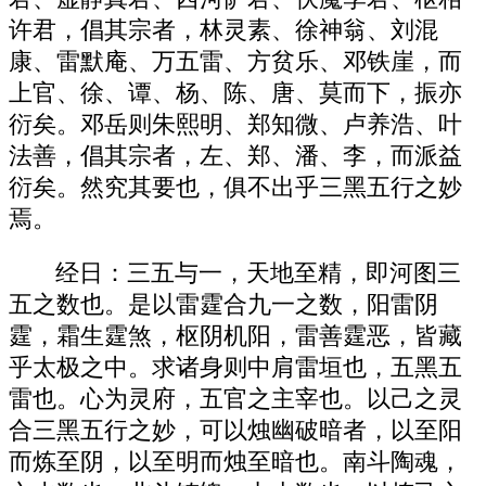
许君，倡其宗者，林灵素、徐神翁、刘混
康、雷默庵、万五雷、方贫乐、邓铁崖，而
上官、徐、谭、杨、陈、唐、莫而下，振亦
衍矣。邓岳则朱熙明、郑知微、卢养浩、叶
法善，倡其宗者，左、郑、潘、李，而派益
衍矣。然究其要也，俱不出乎三黑五行之妙
焉。
经日：三五与一，天地至精，即河图三
五之数也。是以雷霆合九一之数，阳雷阴
霆，霜生霆煞，枢阴机阳，雷善霆恶，皆藏
乎太极之中。求诸身则中肩雷垣也，五黑五
雷也。心为灵府，五官之主宰也。以己之灵
合三黑五行之妙，可以烛幽破暗者，以至阳
而炼至阴，以至明而烛至暗也。南斗陶魂，