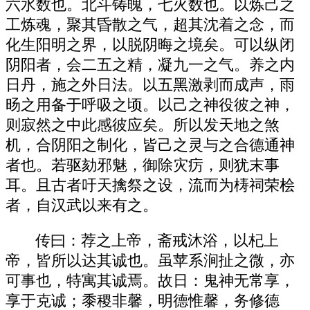
六水数也。北斗铸魄，七火数也。以炼己之
工炼魂，聚其昏散之气，超其沈着之念，而
化生阳明之界，以脱阴晦之境矣。可以纵闭
阴阳者，会二五之精，凝九一之气。养之内
日丹，施之外日法。以五黑激剥而成声，雨
旸之用备于呼吸之顷。以己之神役彼之神，
则寂然之中此感彼应矣。所以发天地之煞
机，合阴阳之制化，皆己之灵与之合德通神
者也。若驱劾邪魅，御除灾疠，则犹末事
耳。且古者吁天擒祭之设，流而为梼祠荣桧
者，自汉武以来有之。
传曰：荐之上帝，斋戒沐浴，以杞上
帝，皆所以达其诚也。虽苹系涧扯之微，亦
可事也，特寓其诚焉。故日：鬼神无常享，
享于克诚；黍稷非馨，明德惟馨，务修德