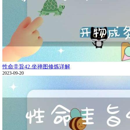
性命圭旨42.坐禅图修炼详解
2023-09-20