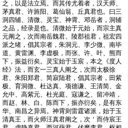
之，以是法立焉。而其传尤着者，汉天师、
茅真君、许旌阳、葛仙翁、丘真君也。曰三
洞四辅、清微、灵宝、神霄、邓岳者，洞辅
之品，经录是也。清微始于元始，而宗主真
元阐之，次而南岳魏君、陵郡祖君，祖宏四
派之绪，倡其宗者，朱洞元、李少微、南毕
道、黄雷渊、李虚极，而张、许、叶、熊而
下，振益衍矣。灵宝始于玉宸，本之《度人
经》法，而玄一三真人阐之，次而太极徐
君、朱阳郑君、简寂陆君，倡其宗者，田紫
极、育洞微、杜达真、项德谦、王清简、金
允中、高紫元、杜光庭、寇谦之、留冲靖，
而赵、林、白、陈而下，振亦衍矣，是有东
华、南昌之异焉。神霄则雷霆诸派，始于玉
清真王，而火师汪真君阐之，次＇而侍宸王
君、虚静真君、西河萨君、伏魔李君、枢相