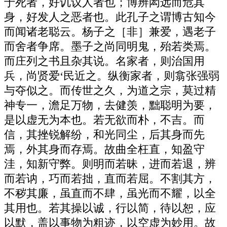
于死者，好讥议人者也；博辨闳远而危其
身，好发人之恶者也。此孔子之谓博古知今
而闻诸老聪云。杨子之［非］兼爱，遇老子
而舍者争席。墨子之尚同明鬼，殆若类焉。
而庄列之书且杂其说。名家者，则治国用
兵，尚贤爱‘民近之。纵衡家者，则翕张强弱
与夺似之。而传世之久，为道之宗，莫过精
神专一，澹足万物，去健羡，黜聪明为要，
是以虚无为本也。若无欲而朴，不吉。而
信，其挫锐解纷，和光同尘，后其身而先
焉，外其身而存焉。故曲全枉直，知盈守
洼，知新守弊。则明而若昧，进而若退，辨
而若讷，巧而若拙，直而若屈。不割其方，
不秽其廉，虽直而不肆，虽光而不耀，以全
其用也。若其操以诚，行以简，待以恕，应
以默，盖以事物为粗迹，以空虚为妙用。故