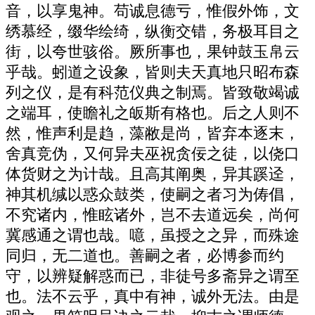
音，以享鬼神。苟诚息德亏，惟假外饰，文
绣慕经，缀华绘绮，纵衡交错，务极耳目之
街，以夸世骇俗。厥所事也，果钟鼓玉帛云
乎哉。蚓道之设象，皆则夫天真地只昭布森
列之仪，是有科范仪典之制焉。皆致敬竭诚
之端耳，使瞻礼之皈斯有格也。后之人则不
然，惟声利是趋，藻敝是尚，皆弃本逐末，
舍真竞伪，又何异夫巫祝贪佞之徒，以侥口
体货财之为计哉。且高其阐奥，异其蹊迳，
神其机缄以惑众鼓类，使嗣之者习为俦倡，
不究诸内，惟眩诸外，岂不去道远矣，尚何
冀感通之谓也哉。噫，虽授之之异，而殊途
同归，无二道也。善嗣之者，必博参而约
守，以辨疑解惑而已，非徒号多斋异之谓至
也。法不云乎，真中有神，诚外无法。由是