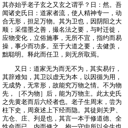
其亦始乎老子玄之又玄之谓乎？日：然。吾
闻诸史氏日：道家者流，使人精神专一，动
合无形，担足万物。其为卫也，因阴阳之大
顺；采儒墨之善，撮名法之要，与时迁徙，
应物变化，立俗施事，无所不宜，指约而易
操，事少而功多。至于大道之要，去健羡，
黜聪明。释此而任卫，则无所取焉。
又日：道家无为而无不为，其实易行，
其辞难知，其卫以虚无为本，以因循为用，
无成势，无常形，故能究万物之情。不为物
先，［不为物］后，能为万物主。此太史氏
之先黄老而后六经者也。老子生周末，尝为
柱下史，周衰述上下经而隐。其徒则关尹、
亢仓、庄、列是也，其言一本于修道德、全
性命而已。内而修之，抱一守中所以全生也