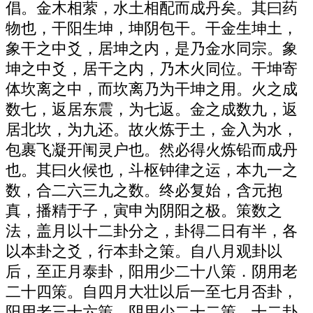
倡。金木相萦，水土相配而成丹矣。其曰药
物也，干阳生坤，坤阴包干。干金生坤土，
象干之中爻，居坤之内，是乃金水同宗。象
坤之中爻，居干之内，乃木火同位。干坤寄
体坎离之中，而坎离乃为干坤之用。火之成
数七，返居东震，为七返。金之成数九，返
居北坎，为九还。故火炼于土，金入为水，
包裹飞凝开闱灵户也。然必得火炼铅而成丹
也。其曰火候也，斗枢钟律之运，本九一之
数，合二六三九之数。终必复始，含元抱
真，播精于子，寅申为阴阳之极。策数之
法，盖月以十二卦分之，卦得二日有半，各
以本卦之爻，行本卦之策。自八月观卦以
后，至正月泰卦，阳用少二十八策．阴用老
二十四策。自四月大壮以后一至七月否卦，
阳用老三十六策，阴用少二十二策。十二卦