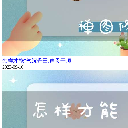
怎样才能“气沉丹田,声贯于顶”
2023-09-16