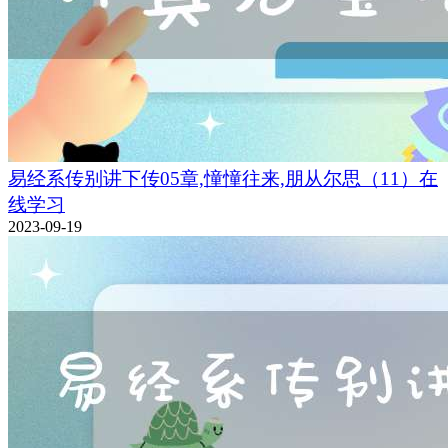
易经系传别讲下传05章,憧憧往来,朋从尔思（11）在
线学习
2023-09-19