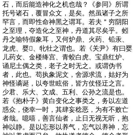
石，而后能造神化之机也哉？《参同》所谓
托号诸石，覆冒众文，是矣。然虽诸子之所
罕言，而即性命神黑之谓耳。若夫＂穷阴阳
之至理，夺造化之至神，丹道其尽矣乎。蚓
丹之喻特假象耳，又何炉鼎、火药、铅汞、
龙虎、婴、牝牡之谓也。若《关尹》有曰婴
儿药女、金楼绛宫、青蛟白虎、宝鼎红炉、
诵尼土偶之类，老子之时无之。或谓伪书
者，此也。苟执象泥文，舍源求流，姑好为
神怪谲诞，以夸世眩俗，皆方仗怪迂之言。
少君、乐大、文成、五利、公孙之流是也。
若《抱朴子》黄白变化之事类之，务以左道
惑众，侥幸一时，其肆妄稔恶，为有不败亡
者哉。噫嘻，善言仙者，止日无视无听，抱
神以静。是以忘形以养气，忘气以养神，忘