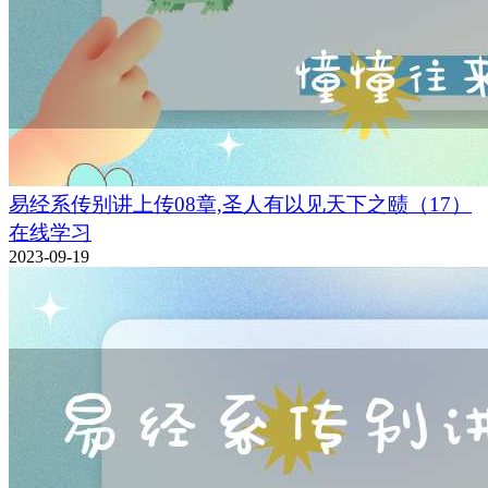
易经系传别讲上传08章,圣人有以见天下之赜（17）
在线学习
2023-09-19