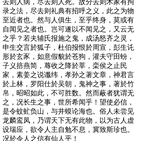
去则人病，尽去则人死。故分去则术家有拘
录之法，尽去则礼典有招呼之义，此之为物
至近者也。然与人俱生，至乎终身，莫或有
自闻见之者也。岂可遂以不闻见之，又云无
之乎？若夫辅氏报施之鬼，成汤怒齐之灵，
申生交言於狐子，杜伯报恨於周宣，彭生讬
形於玄豕，如意假貌於苍狗，灌夫守田蚡，
子义掊燕简，蓐收之降於莘，栾侯之止民
家，素姜之说谶纬，孝孙之著文章，神君言
於上林，罗阳仕於吴朝，鬼神之事，著於竹
帛，昭昭如此，不可胜数。然而蔽者犹谓无
之，况长生之事，世所希闻乎！望使必信，
是令蚊虻负山，与井蟆论海也。俗人未尝见
龙麟鸾凤，乃谓天下无有此物，以为古人虚
设瑞应，欲令人主自勉不息，冀致斯珍也。
况於令人之信有仙人乎！