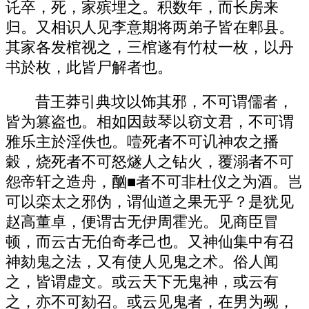
讬卒，死，家殡埋之。积数年，而长房来
归。又相识人见李意期将两弟子皆在郫县。
其家各发棺视之，三棺遂有竹杖一枚，以丹
书於枚，此皆尸解者也。
昔王莽引典坟以饰其邪，不可谓儒者，
皆为篡盗也。相如因鼓琴以窃文君，不可谓
雅乐主於淫佚也。噎死者不可讥神农之播
穀，烧死者不可怒燧人之钻火，覆溺者不可
怨帝轩之造舟，酗■者不可非杜仪之为酒。岂
可以栾太之邪伪，谓仙道之果无乎？是犹见
赵高董卓，便谓古无伊周霍光。见商臣冒
顿，而云古无伯奇孝己也。又神仙集中有召
神劾鬼之法，又有使人见鬼之术。俗人闻
之，皆谓虚文。或云天下无鬼神，或云有
之，亦不可劾召。或云见鬼者，在男为觋，