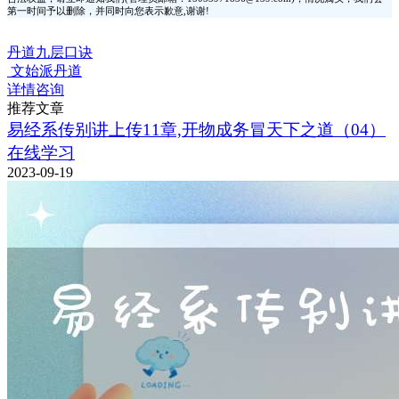
第一时间予以删除，并同时向您表示歉意,谢谢!
丹道九层口诀
文始派丹道
详情咨询
推荐文章
易经系传别讲上传11章,开物成务冒天下之道（04）
在线学习
2023-09-19