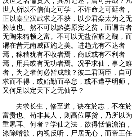
汉世之名儒贤人，其所记述，庸可弃哉？凡
世人所以不信仙之可学，不许命之可延者，
正以秦皇汉武求之不获，以少君栾太为之无
验故也。然不可以黔娄原宪之贫，而谓古者
无陶朱猗顿之富。不可以无盐宿瘤之醜，而
谓在昔无南威西施之美。进趋尤有不达者
焉，稼穑犹有不收者焉，商贩或有不利者
焉，用兵或有无功者焉。况乎求仙，事之难
者，为之者何必皆成哉？彼二君两臣，自可
求而不得，或始勤而卒怠，或不遭乎明师，
又何足以定天下之无仙乎？
夫求长生，修至道，诀在於志，不在於
富贵也。苟非其人，则高位厚货，乃所以为
重累耳。何者？学仙之法，欲得恬愉澹泊，
涤除嗜欲，内视反听，尸居无心，而帝王任