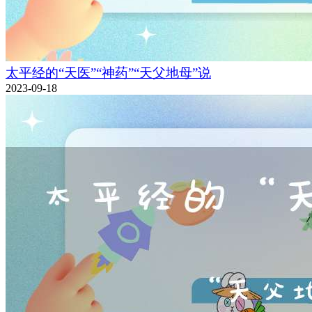
太平经的“天医”“神药”“天父地母”说
2023-09-18