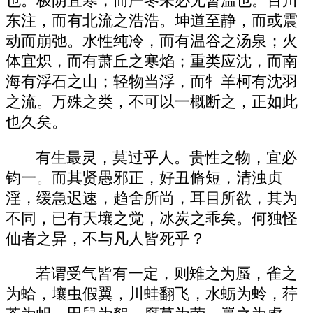
也。极阴宜寒，而严冬未必无暂温也。百川
东注，而有北流之浩浩。坤道至静，而或震
动而崩弛。水性纯冷，而有温谷之汤泉；火
体宜炽，而有萧丘之寒焰；重类应沈，而南
海有浮石之山；轻物当浮，而牜羊柯有沈羽
之流。万殊之类，不可以一概断之，正如此
也久矣。
有生最灵，莫过乎人。贵性之物，宜必
钧一。而其贤愚邪正，好丑脩短，清浊贞
淫，缓急迟速，趋舍所尚，耳目所欲，其为
不同，已有天壤之觉，冰炭之乖矣。何独怪
仙者之异，不与凡人皆死乎？
若谓受气皆有一定，则雉之为蜃，雀之
为蛤，壤虫假翼，川蛙翻飞，水蛎为蛉，荇