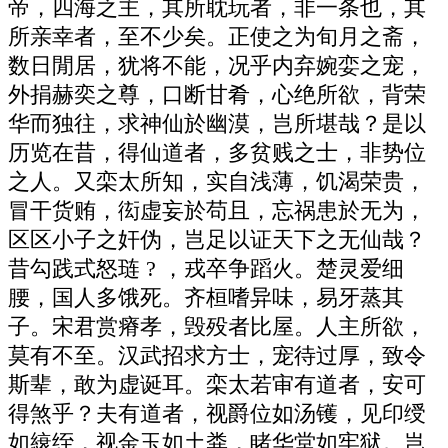
帝，四海之主，其所耽玩者，非一条也，其
所亲幸者，至不少矣。正使之为旬月之斋，
数日閒居，犹将不能，况乎内弃婉娈之宠，
外捐赫奕之尊，口断甘肴，心绝所欲，背荣
华而独往，求神仙於幽漠，岂所堪哉？是以
历览在昔，得仙道者，多贫贱之士，非势位
之人。又栾太所知，实自浅薄，饥渴荣贵，
冒干货贿，衒虚妄於苟且，忘祸患於无为，
区区小子之奸伪，岂足以证天下之无仙哉？
昔勾践式怒琏 ? ，戎卒争蹈火。楚灵爱细
腰，国人多饿死。齐桓嗜异味，易牙蒸其
子。宋君赏瘠孝，毁殁者比屋。人主所欲，
莫有不至。汉武招求方士，宠待过厚，致令
斯辈，敢为虚诞耳。栾太若审有道者，安可
得煞乎？夫有道者，视爵位如汤镬，见印绶
如縗绖，视金玉如土粪，睹华堂如牢狱。岂