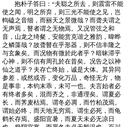
抱朴子答曰：“夫聪之所去，则震雷不能
使之闻，明之所弃，则三光不能使之见，岂
輷磕之音细，而丽天之景微哉？而聋夫谓之
无声焉，瞽者谓之无物焉。又况管弦之和
音，山龙之绮粲，安能赏克谐之雅韵，暐晔
之鳞藻哉？故聋瞽在乎形器，则不信丰隆之
与玄象矣。而况物有微於此者乎？暗昧滞乎
心神，则不信有周孔於在昔矣。况告之以神
仙之道乎？夫存亡终始，诚是大体。其异同
参差，或然或否，变化万品，奇怪无方，物
是事非，本钧末乖，未可一也。夫言始者必
有终者多矣，混而齐之，非通理矣。谓夏必
长，而荠麦枯焉。谓冬必凋，而竹柏茂焉。
谓始必终，而天地无穷焉。谓生必死，而龟
鹤长存焉。盛阳宜暑，而夏天未必无凉日