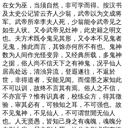
在女为巫，当须自然，非可学而得。按汉书
及太史公记皆云齐人少翁，武帝以为文成将
军。武帝所幸李夫人死，少翁能令武帝见之
如生人状。又令武帝见灶神，此史籍之明文
也。夫方术既令鬼见其形，又令本不见鬼者
见鬼，推此而言，其馀亦何所不有也。鬼神
数为人间作光怪变异，又经典所载，多鬼神
之据，俗人尚不信天下之有神鬼，况乎仙人
居高处远，清浊异流，登遐遂往，不返於
世，非得道者，安能见闻。而儒墨之家知此
不可以训，故终不言其有焉。俗人之不信，
不亦宜乎？惟有识真者，校练众方，得其徵
验，审其必有，可独知之耳，不可强也。故
不见鬼神，不见仙人，不可谓世閒无仙人
也。人无贤愚，皆知己身之有魂魄，魂魄分