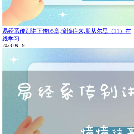
易经系传别讲下传05章,憧憧往来,朋从尔思（11）在
线学习
2023-09-19