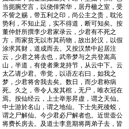
当扼腕空言，以侥倖荣华，居丹楹之室，受
不訾之赐，带五利之印，尚公主之贵，耽沦
势利，不知止足，实不得道，断可知矣。按
董仲舒所撰李少君家录云，少君有不死之
方，而家贫无以市其药物，故出於汉，以假
涂求其财，道成而去。又按汉禁中起居注
云，少君之将去也，武帝梦与之共登嵩高
山，半道，有使者乘龙持节，从云中下。云
太乙请少君。帝觉，以语左右曰，如我之
梦，少君将舍我去矣。数日，而少君称病
死。久之，帝令人发其棺，无尸，唯衣冠在
焉。按仙经云，上士举形昇虚，谓之天仙。
中士游於名山，谓之地仙。下士先死後蜕，
谓之尸解仙。今少君必尸解者也。近世壶公
将费长房去。及道士李意期将两弟子去，皆