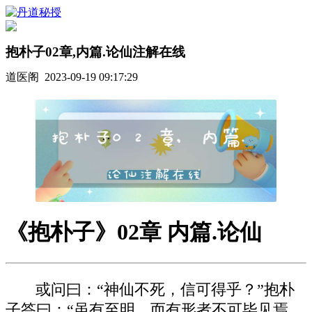
抱朴子02章,内篇.论仙注解在线
道医阁 2023-09-19 09:17:29
《抱朴子》02章 内篇.论仙
或问曰：“神仙不死，信可得乎？”抱朴
子答曰：“虽有至明，而有形者不可毕见焉。