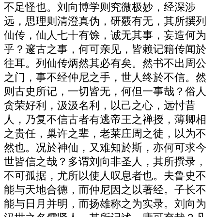
不足怪也。刘向博学则究微极妙，经深涉
远，思理则清澄真伪，研覈有无，其所撰列
仙传，仙人七十有馀，诚无其事，妄造何为
乎？邃古之事，何可亲见，皆赖记籍传闻於
往耳。列仙传炳然其必有矣。然书不出周公
之门，事不经仲尼之手，世人终於不信。然
则古史所记，一切皆无，何但一事哉？俗人
贪荣好利，汲汲名利，以己之心，远忖昔
人，乃复不信古者有逃帝王之禅授，薄卿相
之贵任，巢许之辈，老莱庄周之徒，以为不
然也。况於神仙，又难知於斯，亦何可求今
世皆信之哉？多谓刘向非圣人，其所撰录，
不可孤据，尤所以使人叹息者也。夫鲁史不
能与天地合德，而仲尼因之以著经。子长不
能与日月并明，而扬雄称之为实录。刘向为