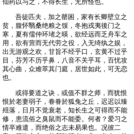
仙药以与之，不得长生，无所怪也。
吾徒匹夫，加之罄困，家有长卿壁立之
贫，腹怀翳桑绝粮之馁，冬抱戎夷後门之
寒，夏有儒仲环堵之暎，欲经远而乏舟车之
用，欲有营而无代劳之役，入无绮纨之娱，
出无游观之欢，甘旨不经乎口，玄黄不过乎
目，芬芳不历乎鼻，八音不关乎耳，百忧攻
其心曲，众难萃其门庭，居世如此，可无恋
也。
或得要道之诀，或值不群之师，而犹恨
恨於老妻弱子，眷眷於狐兔之丘，迟迟以臻
殂落，日月不觉衰老，知长生之可得而不能
修，患流俗之臭鼠而不能委。何者？爱习之
情卒难遣，而绝俗之志未易果也。况彼二