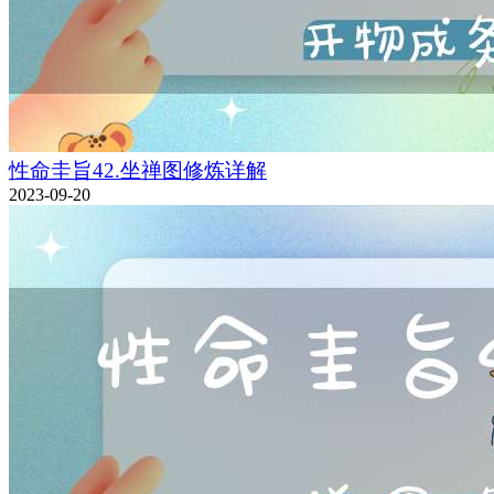
性命圭旨42.坐禅图修炼详解
2023-09-20