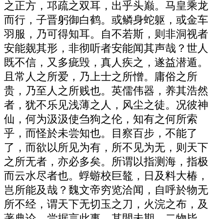
之正方，邛疏之双耳，出乎头巅。马皇乘龙
而行，子晋躬御白鹤。或鳞身蛇躯，或金车
羽服，乃可得知耳。自不若斯，则非洞视者
安能觌其形，非彻听者安能闻其声哉？世人
既不信，又多疵毁，真人疾之，遂益潜遁。
且常人之所爱，乃上士之所憎。庸俗之所
贵，乃至人之所贱也。英儒伟器，养其浩然
者，犹不乐见浅薄之人，风尘之徒。况彼神
仙，何为汲汲使刍狗之伦，知有之何所索
乎，而怪於未尝知也。目察百步，不能了
了，而欲以所见为有，所不见为无，则天下
之所无者，亦必多矣。所谓以指测海，指极
而云水尽者也。蜉蝣校巨鼇，日及料大椿，
岂所能及哉？魏文帝穷览洽闻，自呼於物无
所不经，谓天下无切玉之刀，火浣之布，及
著典论，尝据言此事。其閒未期，二物毕