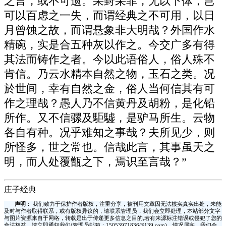
之言，或不可遗。采葑采菲，无以下体，岂
可以百虑之一失，而谓经典之不可用，以日
月曾蚀之故，而谓悬象非大明哉？外国作水
精碗，实是合五种灰以作之。今交广多有得
其法而铸作之者。今以此语俗人，俗人殊不
肯信。乃云水精本自然之物，玉石之类。况
於世间，幸有自然之金，俗人当何信其有可
作之理哉？愚人乃不信黄丹及胡粉，是化铅
所作。又不信骡及駏驉，是驴马所生。云物
各自有种。况乎难知之事哉？夫所见少，则
所怪多，世之常也。信哉此言，其事虽天之
明，而人处覆甑之下，焉识至言哉？”
庄子经典
声明：
我们致力于保护作者版权，注重分享，被刊用文章因无法核实真实出处，未能
及时与作者取得联系，或有版权异议的，请联系管理员，我们会立即处理，本站部分文字
与图片资源来自于网络，转载是出于传递更多信息之目的,若有来源标注错误或侵犯了您的
合法权益，请立即通知我们(管理员邮箱：15053971836@139.com)，情况属实，我们会