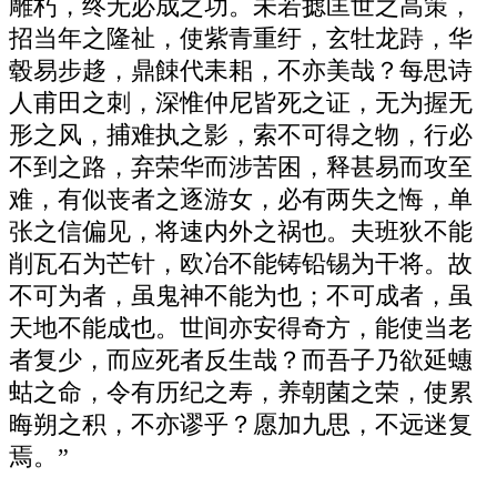
雕朽，终无必成之功。未若摅匡世之高策，
招当年之隆祉，使紫青重纡，玄牡龙跱，华
毂易步趍，鼎餗代耒耜，不亦美哉？每思诗
人甫田之刺，深惟仲尼皆死之证，无为握无
形之风，捕难执之影，索不可得之物，行必
不到之路，弃荣华而涉苦困，释甚易而攻至
难，有似丧者之逐游女，必有两失之悔，单
张之信偏见，将速内外之祸也。夫班狄不能
削瓦石为芒针，欧冶不能铸铅锡为干将。故
不可为者，虽鬼神不能为也；不可成者，虽
天地不能成也。世间亦安得奇方，能使当老
者复少，而应死者反生哉？而吾子乃欲延蟪
蛄之命，令有历纪之寿，养朝菌之荣，使累
晦朔之积，不亦谬乎？愿加九思，不远迷复
焉。”