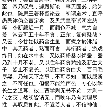
至。帝乃叹息，遽毁斯论。事无固必，殆为
此也。陈思王著释疑论云，初谓道术，直呼
愚民诈伪空言定矣。及见武皇帝试闭左慈
等，令断穀近一月，而颜色不减，气力自
若，常云可五十年不食，正尔，复何疑哉？
又云，令甘始以药含生鱼，而煮之於沸脂
中，其无药者，熟而可食，其衔药者，游戏
终日，如在水中也。又以药粉桑以饲蚕，蚕
乃到十月不老。又以住年药食鸡雏及新生犬
子，皆止不复长。以还白药食白犬，百日毛
尽黑。乃知天下之事，不可尽知，而以臆断
之，不可任也。但恨不能绝声色，专心以学
长生之道耳。彼二曹学则无书不览，才则一
代之英，然初皆谓无，而晚年乃有穷理尽
性，其叹息如此。不逮若人者，不信神仙，