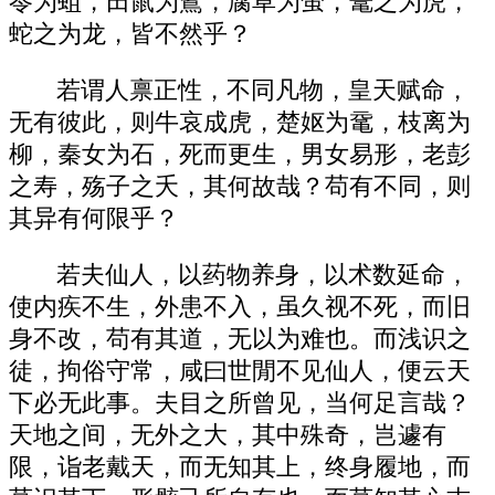
苓为蛆，田鼠为鴽，腐草为萤，鼍之为虎，
蛇之为龙，皆不然乎？
若谓人禀正性，不同凡物，皇天赋命，
无有彼此，则牛哀成虎，楚妪为鼋，枝离为
柳，秦女为石，死而更生，男女易形，老彭
之寿，殇子之夭，其何故哉？苟有不同，则
其异有何限乎？
若夫仙人，以药物养身，以术数延命，
使内疾不生，外患不入，虽久视不死，而旧
身不改，苟有其道，无以为难也。而浅识之
徒，拘俗守常，咸曰世閒不见仙人，便云天
下必无此事。夫目之所曾见，当何足言哉？
天地之间，无外之大，其中殊奇，岂遽有
限，诣老戴天，而无知其上，终身履地，而