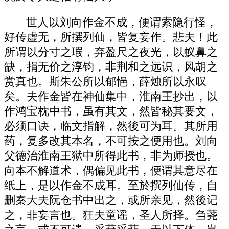
世人以刘向作金不成，便谓索隐行怪，
好传虚无，所撰列仙，皆复妄作。悲夫！此
所谓以分寸之瑕，弃盈尺之夜光，以蚁鼻之
缺，捐无价之淳钧，非荆和之远识，风胡之
赏真也。斯朱公所以郁悒，薛烛所以永叹
矣。夫作金皆在神仙集中，淮南王抄出，以
作鸿宝枕中书，虽有其文，然皆秘其要文，
必须口诀，临文指解，然後可为耳。其所用
药，复多改其本名，不可按之便用也。刘向
父德治淮南王狱中所得此书，非为师授也。
向本不解道术，偶偏见此书，便谓其意尽在
纸上，是以作金不成耳。至於撰列仙传，自
删秦大夫阮仓书中出之，或所亲见，然後记
之，非妄言也。狂夫童谣，圣人所择。刍荛