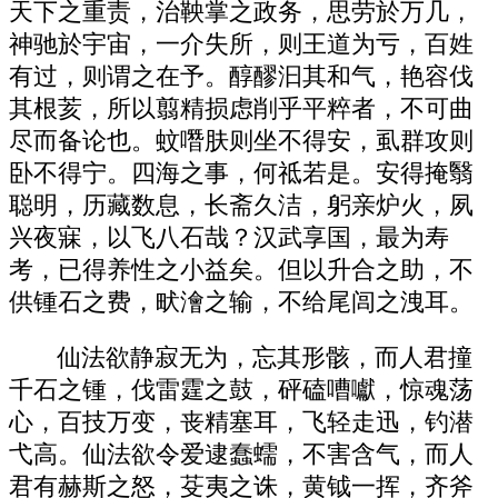
天下之重责，治鞅掌之政务，思劳於万几，
神驰於宇宙，一介失所，则王道为亏，百姓
有过，则谓之在予。醇醪汩其和气，艳容伐
其根荄，所以翦精损虑削乎平粹者，不可曲
尽而备论也。蚊噆肤则坐不得安，虱群攻则
卧不得宁。四海之事，何祗若是。安得掩翳
聪明，历藏数息，长斋久洁，躬亲炉火，夙
兴夜寐，以飞八石哉？汉武享国，最为寿
考，已得养性之小益矣。但以升合之助，不
供锺石之费，畎澮之输，不给尾闾之洩耳。
仙法欲静寂无为，忘其形骸，而人君撞
千石之锺，伐雷霆之鼓，砰磕嘈囐，惊魂荡
心，百技万变，丧精塞耳，飞轻走迅，钓潜
弋高。仙法欲令爱逮蠢蠕，不害含气，而人
君有赫斯之怒，芟夷之诛，黄钺一挥，齐斧