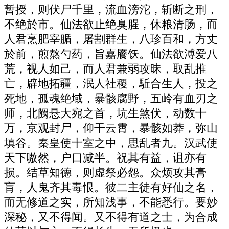
暂授，则伏尸千里，流血滂沱，斩断之刑，
不绝於市。仙法欲止绝臭腥，休粮清肠，而
人君烹肥宰腯，屠割群生，八珍百和，方丈
於前，煎熬勺药，旨嘉餍饫。仙法欲溥爱八
荒，视人如己，而人君兼弱攻昧，取乱推
亡，辟地拓疆，泯人社稷，駈合生人，投之
死地，孤魂绝域，暴骸腐野，五岭有血刃之
师，北阙悬大宛之首，坑生煞伏，动数十
万，京观封尸，仰干云霄，暴骸如莽，弥山
填谷。秦皇使十室之中，思乱者九。汉武使
天下嗷然，户口减半。祝其有益，诅亦有
损。结草知德，则虚祭必怨。众烦攻其膏
肓，人鬼齐其毒恨。彼二主徒有好仙之名，
而无修道之实，所知浅事，不能悉行。要妙
深秘，又不得闻。又不得有道之士，为合成