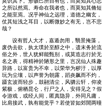
莫识其下。形骸己所自有也，而莫知其心志
之所以然焉。寿命在我者也，而莫知其脩短
之能至焉。况乎神仙之远理，道德之幽玄，
仗其短浅之耳目，以断微妙之有无，岂不悲
哉？
设有哲人大才，嘉遁勿用，翳景掩藻，
废伪去欲，执太璞於至醇之中，遗末务於流
俗之外，世人犹鲜能甄别，或莫造志行於无
名之表，得精神於陋形之里，岂况仙人殊趣
异路，以富贵为不幸，以荣华为秽汙，以厚
玩为尘壤，以声誉为朝露，蹈炎飙而不灼，
蹑玄波而轻步，鼓翮清尘，风驷云轩，仰凌
紫极，俯栖昆仑，行尸之人，安得见之？假
令游戏，或经人间，匿真隐异，外同凡庸，
比肩接武，孰有能觉乎？若使皆如郊閒两曈