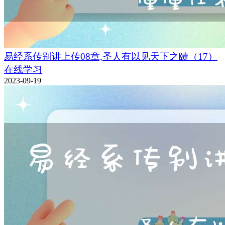
易经系传别讲上传08章,圣人有以见天下之赜（17）
在线学习
2023-09-19