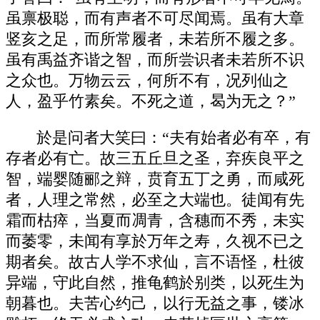
虽禀极聪，而有声者不可尽闻焉。虽有大章
竖亥之足，而所常履者，未若所不履之多。
虽有禹益齐谐之智，而所尝识者未若所不识
之众也。万物云云，何所不有，况列仙之
人，盈乎竹素矣。不死之道，曷为无之？”
於是问者大笑曰：“夫有始者必有卒，有
存者必有亡。故三五丘旦之圣，弃疾良平之
智，端婴随郦之辩，贲育五丁之勇，而咸死
者，人理之常然，必至之大端也。徒闻有先
霜而枯瘁，当夏而凋青，含穗而不秀，未实
而萎零，未闻有享於万年之寿，久视不已之
期者矣。故古人学不求仙，言不语怪，杜彼
异端，守此自然，推龟鹤於别类，以死生为
朝暮也。夫苦心约己，以行无益之事，镂冰