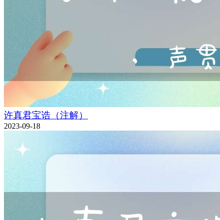
许真君宝诰（注解）
2023-09-18