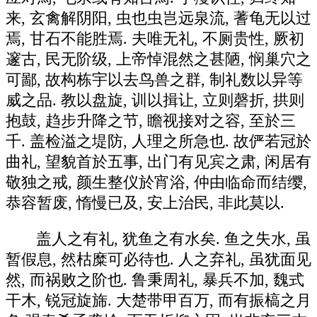
来, 玄禽解阴阳, 虫也虫岂远泉流, 蓍龟无以过
焉, 甘石不能胜焉. 夫唯无礼, 不厕贵性, 厥初
邃古, 民无阶级, 上帝悼混然之甚陋, 悯巢穴之
可鄙, 故构栋宇以去鸟兽之群, 制礼数以异等
威之品. 教以盘旋, 训以揖让, 立则磬折, 拱则
抱鼓, 趋步升降之节, 瞻视接对之容, 至於三
千. 盖检溢之堤防, 人理之所急也. 故俨若冠於
曲礼, 望貌首於五事, 出门有见宾之肃, 闲居有
敬独之戒, 颜生整仪於宵浴, 仲由临命而结缨,
恭容暂废, 惰慢已及, 安上治民, 非此莫以.
盖人之有礼, 犹鱼之有水矣. 鱼之失水, 虽
暂假息, 然枯糜可必待也. 人之弃礼, 虽犹面见
然, 而祸败之阶也. 鲁秉周礼, 暴兵不加, 魏式
干木, 锐冠旋旆. 大楚带甲百万, 而有振槁之月