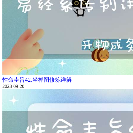
性命圭旨42.坐禅图修炼详解
2023-09-20