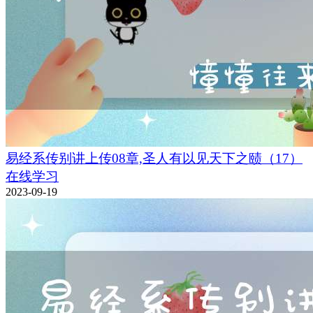
易经系传别讲上传08章,圣人有以见天下之赜（17）
在线学习
2023-09-19