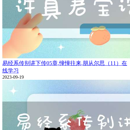
易经系传别讲下传05章,憧憧往来,朋从尔思（11）在
线学习
2023-09-19