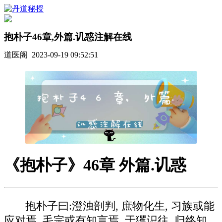
抱朴子46章,外篇.讥惑注解在线
道医阁 2023-09-19 09:52:51
《抱朴子》46章 外篇.讥惑
抱朴子曰:澄浊剖判, 庶物化生, 习族或能
应对焉, 毛宗或有知言焉. 于玃识往, 归终知