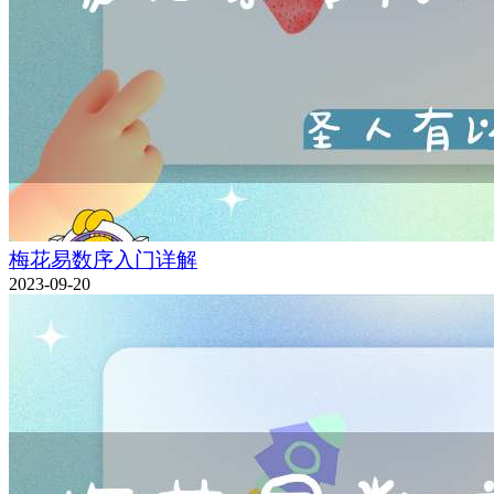
梅花易数序入门详解
2023-09-20