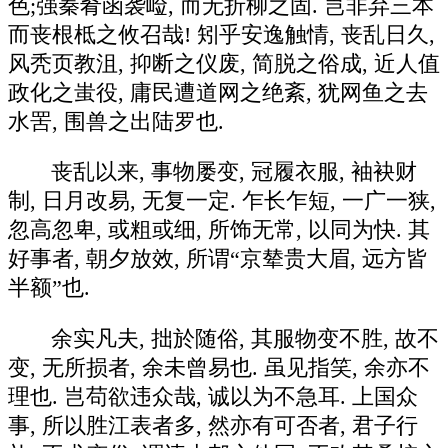
色;强秦肴函袭崄, 而无折柳之固. 岂非弃三本
而丧根柢之攸召哉! 矧乎安逸触情, 丧乱日久,
风秃页教沮, 抑断之仪废, 简脱之俗成, 近人值
政化之蚩役, 庸民遭道网之绝紊, 犹网鱼之去
水罟, 围兽之出陆罗也.
丧乱以来, 事物屡变, 冠履衣服, 袖袂财
制, 日月改易, 无复一定. 乍长乍短, 一广一狭,
忽高忽卑, 或粗或细, 所饰无常, 以同为快. 其
好事者, 朝夕放效, 所谓“京辇贵大眉, 远方皆
半额”也.
余实凡夫, 拙於随俗, 其服物变不胜, 故不
变, 无所损者, 余未曾易也. 虽见指笑, 余亦不
理也. 岂苟欲违众哉, 诚以为不急耳. 上国众
事, 所以胜江表者多, 然亦有可否者, 君子行