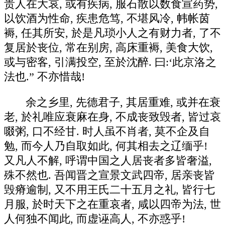
贵人在大哀, 或有疾病, 服石散以数食宣药势,
以饮酒为性命, 疾患危笃, 不堪风冷, 帏帐茵
褥, 任其所安, 於是凡琐小人之有财力者, 了不
复居於丧位, 常在别房, 高床重褥, 美食大饮,
或与密客, 引满投空, 至於沈醉. 曰:‘此京洛之
法也.” 不亦惜哉!
余之乡里, 先德君子, 其居重难, 或并在衰
老, 於礼唯应衰麻在身, 不成丧致毁者, 皆过哀
啜粥, 口不经甘. 时人虽不肖者, 莫不企及自
勉, 而今人乃自取如此, 何其相去之辽缅乎!
又凡人不解, 呼谓中国之人居丧者多皆奢溢,
殊不然也. 吾闻晋之宣景文武四帝, 居亲丧皆
毁瘠逾制, 又不用王氏二十五月之礼, 皆行七
月服, 於时天下之在重哀者, 咸以四帝为法, 世
人何独不闻此, 而虚诬高人, 不亦惑乎!