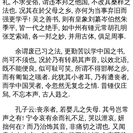
礼, 不求变俗, 谓违本邦之他国, 不改其桑梓之
法也. 况其在於父母之乡, 亦何为当事弃旧而
强更学乎! 吴之善书, 则有皇象刘纂岑伯然朱
季平, 皆一代之绝手, 如中州有锺元常胡孔明
张芝索靖, 各一邦之妙, 并用古体, 俱足周事.
余谓废已习之法, 更勤苦以学中国之书,
尚可不须也, 况於乃有转易其声音, 以效北语,
既不能便良, 似可耻可笑, 所谓不得邯郸之步,
而有匍匐之嗤者. 此犹其小者耳, 乃有遭丧者,
而学中国哭者, 令忽然无复念之情. 昔锺仪庄
舃, 不忘本声, 古人韪之.
孔子云:丧亲者, 若婴儿之失母. 其号岂常
声之有! 宁令哀有余而礼不足, 哭以泄哀, 妍
拙何在? 而乃治饰其音, 非痛切之谓也. 又闻