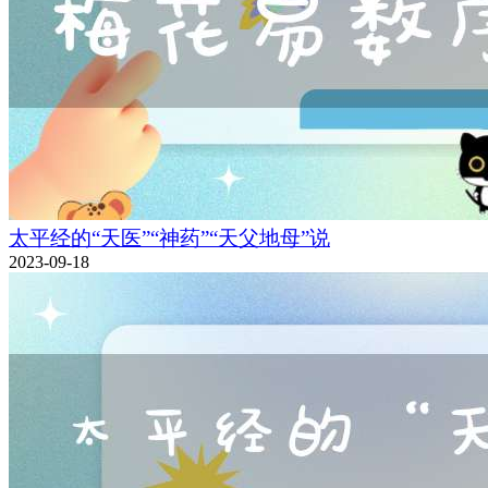
太平经的“天医”“神药”“天父地母”说
2023-09-18