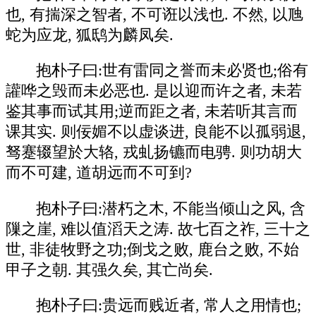
也, 有揣深之智者, 不可诳以浅也. 不然, 以虺
蛇为应龙, 狐鸱为麟凤矣.
抱朴子曰:世有雷同之誉而未必贤也;俗有
讙哗之毁而未必恶也. 是以迎而许之者, 未若
鉴其事而试其用;逆而距之者, 未若听其言而
课其实. 则佞媚不以虚谈进, 良能不以孤弱退,
驽蹇辍望於大辂, 戎虬扬镳而电骋. 则功胡大
而不可建, 道胡远而不可到?
抱朴子曰:潜朽之木, 不能当倾山之风, 含
隟之崖, 难以值滔天之涛. 故七百之祚, 三十之
世, 非徒牧野之功;倒戈之败, 鹿台之败, 不始
甲子之朝. 其强久矣, 其亡尚矣.
抱朴子曰:贵远而贱近者, 常人之用情也;