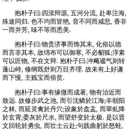
抱朴子曰:四渎辩源, 五河分流, 赴卑注海,
殊途同归. 色不均而皆艳, 音不同而咸悲, 香非
一而并芳, 味不等而悉美.
抱朴子曰:物贵济事而饰其末, 化俗以德
而言非其本, 故绵布可以御寒, 不必貂狐;淳素
可以匠物, 不在文辩. 抱朴子曰:冲飚谧气则转
蓬山峙, 修纲既舒则万目齐理. 故未有上好谦
而下慢, 主贱宝而俗贫.
抱朴子曰:事有缘微而成著, 物有治近而
致远. 故修步武之池, 而引沈鳞於江海;丰朝阳
之林, 而延灵禽於丹穴;设象於盘盂, 而翠虬降
於玄霄;委灰於尺水, 而望舒变於太极. 是以晋
文回轮於勇虫, 而壮士云赴;句践曲躬於怒蛙,