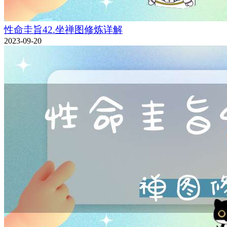
性命圭旨42.坐禅图修炼详解
2023-09-20