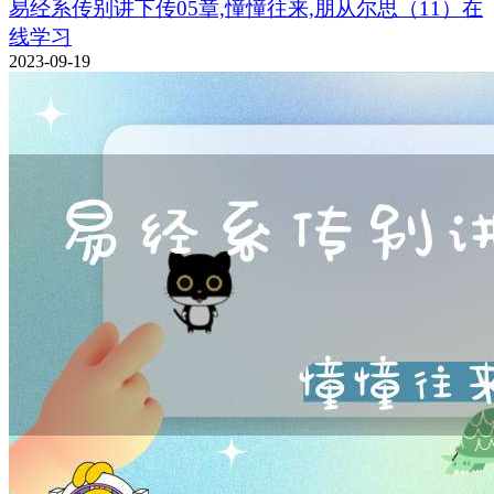
易经系传别讲下传05章,憧憧往来,朋从尔思（11）在
线学习
2023-09-19