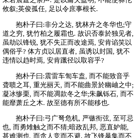
未若震霆之余声. 是以庸夫盈明, 不能使彝伦
攸叙;英俊孤任, 足以令庶事根长.
抱朴子曰:非分之达, 犹林卉之冬华也;守
道之穷, 犹竹柏之履霜也. 故识否泰於独见者,
虽劫以锋锐, 犹不失正而改途焉, 安肯谄笑以
偶俗乎? 体方贞以居直者, 虽诱以封国, 犹不
违情以趋时焉, 安肯躐径以取容乎?
抱朴子曰:震雷车訇车盍, 而不能致音乎
聋聩之耳, 重光丽天, 而不能曲景於幽岫之中;
凝冰惨栗, 而不能凋款冬之华;朱飙铄石, 而不
能靡萧丘之木. 故至德有所不能移也.
抱朴子曰:弓广弩危机, 严镞衔弦, 至可忌
也, 而勇雉触之而不猜;暗政乱邦, 恶直妒能,
甚难测也, 而贪人竞而不避. 故飞锋暴集而不