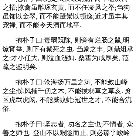
之招;撩禽虽雕琢玄黄, 而不任凌风之举;刍狗
虽饰以金翠, 而不能蹑景以顿逸;近才虽丰其
宠禄, 而不能令天清而地平.
抱朴子曰:毒弱既陈, 则旁有烂肠之鼠;明
燎宵举, 则下有聚死之虫. 刍豢之丰, 则鼎俎承
之;才小任大, 则泣血涟如. 桑霍为戒厚矣, 范
疏之鉴明矣.
抱朴子曰:沧海扬万里之涛, 不能敛山峰
之尘;惊风摧千仞之木, 不能拔弱草之草亥. 豸
区虎武虎阚, 不能威蚊虻;冠世之才, 不能合流
俗.
抱朴子曰:坚志者, 功名之主也;不惰者, 众
善之师也. 登山不以艰险而止, 则必臻乎峻岭