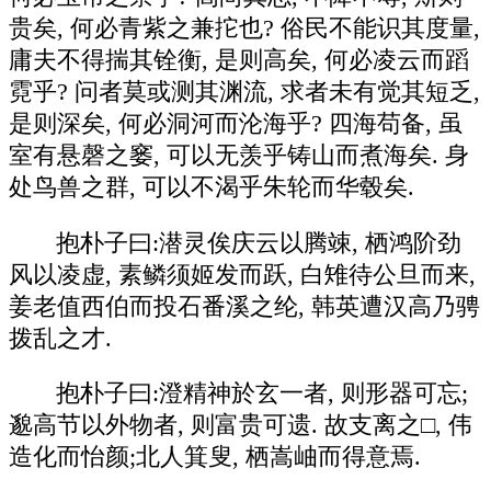
贵矣, 何必青紫之兼拕也? 俗民不能识其度量,
庸夫不得揣其铨衡, 是则高矣, 何必凌云而蹈
霓乎? 问者莫或测其渊流, 求者未有觉其短乏,
是则深矣, 何必洞河而沦海乎? 四海苟备, 虽
室有悬磬之窭, 可以无羡乎铸山而煮海矣. 身
处鸟兽之群, 可以不渴乎朱轮而华毂矣.
抱朴子曰:潜灵俟庆云以腾竦, 栖鸿阶劲
风以凌虚, 素鳞须姬发而跃, 白雉待公旦而来,
姜老值西伯而投石番溪之纶, 韩英遭汉高乃骋
拨乱之才.
抱朴子曰:澄精神於玄一者, 则形器可忘;
邈高节以外物者, 则富贵可遗. 故支离之□, 伟
造化而怡颜;北人箕叟, 栖嵩岫而得意焉.