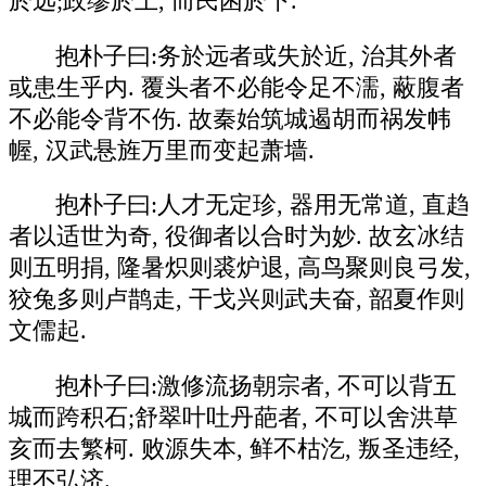
於远;政缪於上, 而民困於下.
抱朴子曰:务於远者或失於近, 治其外者
或患生乎内. 覆头者不必能令足不濡, 蔽腹者
不必能令背不伤. 故秦始筑城遏胡而祸发帏
幄, 汉武悬旌万里而变起萧墙.
抱朴子曰:人才无定珍, 器用无常道, 直趋
者以适世为奇, 役御者以合时为妙. 故玄冰结
则五明捐, 隆暑炽则裘炉退, 高鸟聚则良弓发,
狡兔多则卢鹊走, 干戈兴则武夫奋, 韶夏作则
文儒起.
抱朴子曰:激修流扬朝宗者, 不可以背五
城而跨积石;舒翠叶吐丹葩者, 不可以舍洪草
亥而去繁柯. 败源失本, 鲜不枯汔, 叛圣违经,
理不弘济.