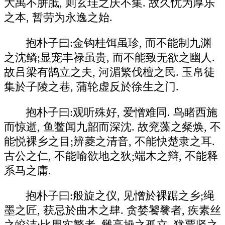
大禹不胼胝, 则玄珪之庆不集. 故久忧为厚乐
之本, 暂劳为永逸之始.
抱朴子曰:金钩桂饵虽珍, 而不能制九渊
之沈鳞;显宠丰禄虽贵, 而不能致无欲之幽人.
故吕梁有鹄立之夫, 河湄繁伐檀之民. 玉帛徒
集於子陵之巷, 蒲轮虚反於徐生之门.
抱朴子曰:观听殊好, 爱憎难同. 鸟睹西施
而惊逝, 鱼鳖闻九韶而深沈. 故兖藻之粲焕, 不
能悦裸乡之目;辨菱之清音, 不能快楚隶之耳.
古公之仁, 不能喻欲地之狄;端木之辩, 不能释
系马之庸.
抱朴子曰:般旋之仪, 见憎於裸踞之乡;绳
墨之匠, 获忌於曲木之肆. 贪婪饕餮者, 疾素丝