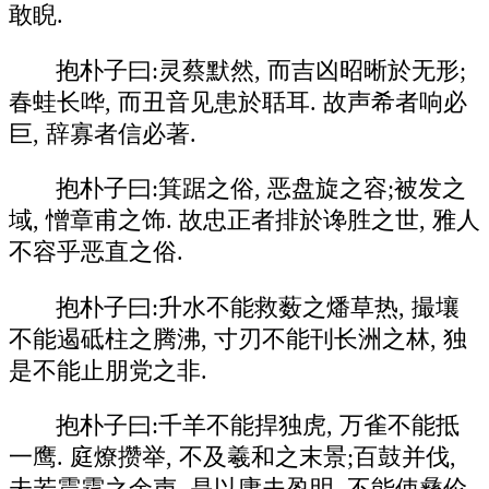
敢睨.
抱朴子曰:灵蔡默然, 而吉凶昭晰於无形;
春蛙长哗, 而丑音见患於聒耳. 故声希者响必
巨, 辞寡者信必著.
抱朴子曰:箕踞之俗, 恶盘旋之容;被发之
域, 憎章甫之饰. 故忠正者排於谗胜之世, 雅人
不容乎恶直之俗.
抱朴子曰:升水不能救薮之燔草热, 撮壤
不能遏砥柱之腾沸, 寸刃不能刊长洲之林, 独
是不能止朋党之非.
抱朴子曰:千羊不能捍独虎, 万雀不能抵
一鹰. 庭燎攒举, 不及羲和之末景;百鼓并伐,