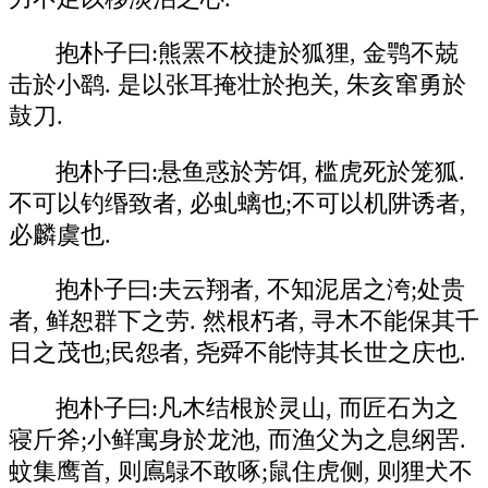
抱朴子曰:熊罴不校捷於狐狸, 金鹗不兢
击於小鹞. 是以张耳掩壮於抱关, 朱亥窜勇於
鼓刀.
抱朴子曰:悬鱼惑於芳饵, 槛虎死於笼狐.
不可以钓缗致者, 必虬螭也;不可以机阱诱者,
必麟虞也.
抱朴子曰:夫云翔者, 不知泥居之洿;处贵
者, 鲜恕群下之劳. 然根朽者, 寻木不能保其千
日之茂也;民怨者, 尧舜不能恃其长世之庆也.
抱朴子曰:凡木结根於灵山, 而匠石为之
寝斤斧;小鲜寓身於龙池, 而渔父为之息纲罟.
蚊集鹰首, 则鳸鵦不敢啄;鼠住虎侧, 则狸犬不