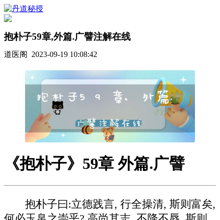
抱朴子59章,外篇.广譬注解在线
道医阁 2023-09-19 10:08:42
《抱朴子》59章 外篇.广譬
抱朴子曰:立德践言, 行全操清, 斯则富矣,
何必玉帛之崇乎? 高尚其志, 不降不辱, 斯则