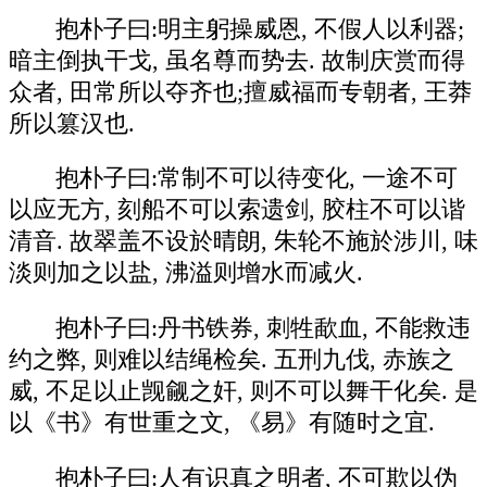
抱朴子曰:明主躬操威恩, 不假人以利器;
暗主倒执干戈, 虽名尊而势去. 故制庆赏而得
众者, 田常所以夺齐也;擅威福而专朝者, 王莽
所以篡汉也.
抱朴子曰:常制不可以待变化, 一途不可
以应无方, 刻船不可以索遗剑, 胶柱不可以谐
清音. 故翠盖不设於晴朗, 朱轮不施於涉川, 味
淡则加之以盐, 沸溢则增水而减火.
抱朴子曰:丹书铁券, 刺牲歃血, 不能救违
约之弊, 则难以结绳检矣. 五刑九伐, 赤族之
威, 不足以止觊觎之奸, 则不可以舞干化矣. 是
以《书》有世重之文, 《易》有随时之宜.
抱朴子曰:人有识真之明者, 不可欺以伪