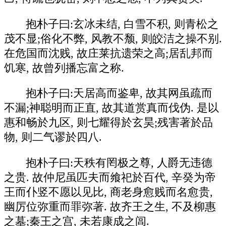
抱朴子曰:玄冰未结, 白雪不积, 则青松之
茂不显;俗化不弊, 风教不颓, 则皎洁之操不别.
在危国而沈贱, 故庄莱抗遗荣之高;居乱邦而
饥寒, 故曾列播忘富之称.
抱朴子曰:天居高而鉴卑, 故其网虽疏而
不漏;神聪明而正直, 故其道赏真而伐伪. 是以
惠和畅於九区, 则七耀得於玄昊;残害著於品
物, 则二气谬於四八.
抱朴子曰:天秩有罔极之尊, 人爵无违德
之贵. 故仲尼虽匹夫而飨祀於百代, 辛癸为帝
王而仆竖不愿以见比, 商老身愈贱而名愈贵,
幽厉位弥重而罪弥著. 故齐王之生, 不及柳惠
之墓;秦王之宫, 未若康成之闾.