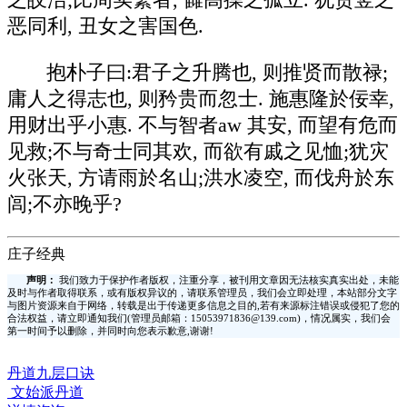
之皎洁;比周实繁者, 雠高操之孤立. 犹贾竖之
恶同利, 丑女之害国色.
抱朴子曰:君子之升腾也, 则推贤而散禄;
庸人之得志也, 则矜贵而忽士. 施惠隆於佞幸,
用财出乎小惠. 不与智者aw 其安, 而望有危而
见救;不与奇士同其欢, 而欲有戚之见恤;犹灾
火张天, 方请雨於名山;洪水凌空, 而伐舟於东
闾;不亦晚乎?
庄子经典
声明：
我们致力于保护作者版权，注重分享，被刊用文章因无法核实真实出处，未能
及时与作者取得联系，或有版权异议的，请联系管理员，我们会立即处理，本站部分文字
与图片资源来自于网络，转载是出于传递更多信息之目的,若有来源标注错误或侵犯了您的
合法权益，请立即通知我们(管理员邮箱：15053971836@139.com)，情况属实，我们会
第一时间予以删除，并同时向您表示歉意,谢谢!
丹道九层口诀
文始派丹道