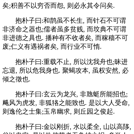
矣;积善不以穷否而怨, 则必永其令问矣.
抱朴子曰:和鹊虽不长生, 而针石不可谓
非济命之器也;儒者虽多贫贱, 而坟典不可谓
非进德之具也. 播种有不收者矣, 而稼穑不可
废;仁义有遇祸者矣, 而行业不可惰.
抱朴子曰:重载不止, 所以沈我舟也;昧进
忘退, 所以危我身也. 聚蝎攻本, 虽权安然, 必
倾之徵也.
抱朴子曰:玄云为龙兴, 非虺蜓所能招也;
飚风为虎发, 非狐狢之能致也. 是以大人受命,
则逸伦之士集;玉帛幽求, 则丘园之俊起.
抱朴子曰:金以刚折, 水以柔全, 山以高陊,