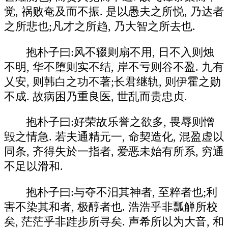
觉, 祸败奄及而不振. 是以愚夫之所悦, 乃达者
之所悲也;凡才之所趋, 乃大智之所去也.
抱朴子曰:风不辍则扇不用, 日不入则烛
不明, 华不堕则实不结, 岸不亏则谷不盈. 九有
乂安, 则韩白之功不著;长君继轨, 则伊霍之勋
不成. 故病困乃重良医, 世乱而贵忠贞.
抱朴子曰:好荣故乐誉之欲多, 畏辱则憎
毁之情急. 若夫通精元一, 命契造化, 混盈虚以
同条, 齐得失於一指者, 爱恶未始有所系, 穷通
不足以滑和.
抱朴子曰:与夺不汨其神者, 至粹者也;利
害不染其和者, 极醇者也. 浩浩乎非瓢觯所校
矣, 茫茫乎非跬步所寻矣. 声希所以为大音, 和