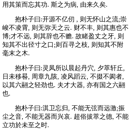
用其策而忘其功. 斯之为病, 由来久矣.
抱朴子曰:开源不亿仞 , 则无怀山之流;崇
峻不凌霄, 则无弥天之云. 财不丰, 则其惠也不
博;才不远, 则其辞也不赡. 故睹盈丈之牙, 则
知其不出径寸之口;则百寻之枝, 则知其不附
毫末之木.
抱朴子曰:灵凤所以晨起丹穴, 夕萃轩丘,
日未移晷, 周章九陔, 凌风蹈云, 不掇不阂者,
以其六翮之轻劲也. 夫才大器, 亦有国之六翮
也.
抱朴子曰:淇卫忘归, 不能无弦而远激;振
尘之音, 不能无器而兴哀. 超俗拔萃之德, 不能
立功於未至之时.