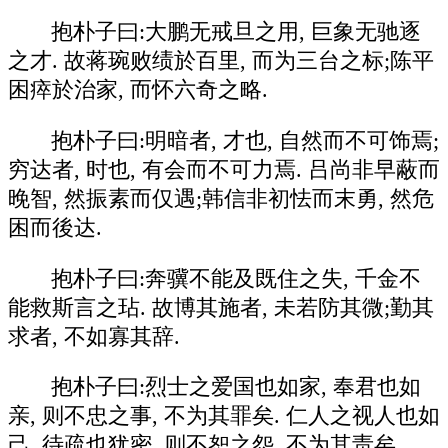
抱朴子曰:大鹏无戒旦之用, 巨象无驰逐
之才. 故蒋琬败绩於百里, 而为三台之标;陈平
困瘁於治家, 而怀六奇之略.
抱朴子曰:明暗者, 才也, 自然而不可饰焉;
穷达者, 时也, 有会而不可力焉. 吕尚非早蔽而
晚智, 然振素而仅遇;韩信非初怯而末勇, 然危
困而後达.
抱朴子曰:奔骥不能及既住之失, 千金不
能救斯言之玷. 故博其施者, 未若防其微;勤其
求者, 不如寡其辞.
抱朴子曰:烈士之爱国也如家, 奉君也如
亲, 则不忠之事, 不为其罪矣. 仁人之视人也如
己, 待疏也犹密, 则不恕之怨, 不为其责矣.