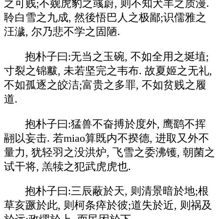
之可贱;不觌虎豹之彧蔚, 则不知犬羊之质漫.
聆白雪之九成, 然後悟巴人之极鄙;识儒雅之
汪濊, 尔乃悲不学之固陋.
抱朴子曰:无当之玉碗, 不如全用之埏埴;
寸裂之锦黻, 未若坚完之韦布. 故夏姬之无礼,
不如孤逐之皎洁;富贵之多罪, 不如贫贱之履
道.
抱朴子曰:猛兽不奋搏於度外, 鹰鹞不挥
翮以妄击. 若miao算既内不揆德, 进取又外不
量力, 犹轻羽之没洪炉, 飞雪之委沸镬, 朝菌之
试干将, 羔犊之犯武虎虎也.
抱朴子曰:三辰蔽於天, 则清景暗於地;根
草亥蹶於此, 则柯条瘁於彼;道失於近, 则祸及