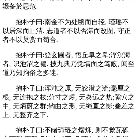
辍备於思危.
抱朴子曰:南金不为处幽而自轻, 瑾瑶不
以居深而止洁. 志道者不以否滞而改图, 守正
者不以莫赏而苟合.
抱朴子曰:登玄圃者, 悟丘阜之卑;浮溟海
者, 识池沼之褊. 披九典乃觉墙面之笃蔽, 闻至
道乃知拘俗之多迷.
抱朴子曰:浑沌之原, 无皎澄之流;毫厘之
根, 无连抱之枝;分寸之烬, 无炎远之热;隙穴之
中, 无炳蔚之群;钩曲之形, 无绳直之影;叁差之
上, 无整齐之下.
抱朴子曰:不睹琼琨之熠烁, 则不觉瓦砾