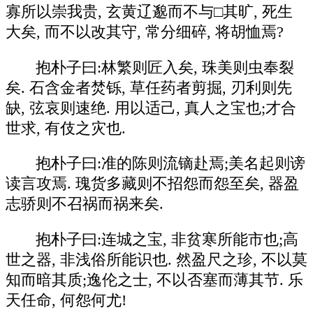
寡所以崇我贵, 玄黄辽邈而不与□其旷, 死生
大矣, 而不以改其守, 常分细碎, 将胡恤焉?
抱朴子曰:林繁则匠入矣, 珠美则虫奉裂
矣. 石含金者焚铄, 草任药者剪掘, 刃利则先
缺, 弦哀则速绝. 用以适己, 真人之宝也;才合
世求, 有伎之灾也.
抱朴子曰:准的陈则流镝赴焉;美名起则谤
读言攻焉. 瑰货多藏则不招怨而怨至矣, 器盈
志骄则不召祸而祸来矣.
抱朴子曰:连城之宝, 非贫寒所能市也;高
世之器, 非浅俗所能识也. 然盈尺之珍, 不以莫
知而暗其质;逸伦之士, 不以否塞而薄其节. 乐
天任命, 何怨何尤!