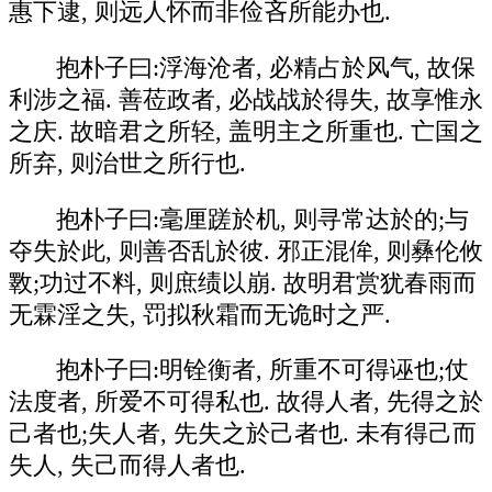
惠下逮, 则远人怀而非俭吝所能办也.
抱朴子曰:浮海沧者, 必精占於风气, 故保
利涉之福. 善莅政者, 必战战於得失, 故享惟永
之庆. 故暗君之所轻, 盖明主之所重也. 亡国之
所弃, 则治世之所行也.
抱朴子曰:毫厘蹉於机, 则寻常达於的;与
夺失於此, 则善否乱於彼. 邪正混侔, 则彝伦攸
斁;功过不料, 则庶绩以崩. 故明君赏犹春雨而
无霖淫之失, 罚拟秋霜而无诡时之严.
抱朴子曰:明铨衡者, 所重不可得诬也;仗
法度者, 所爱不可得私也. 故得人者, 先得之於
己者也;失人者, 先失之於己者也. 未有得己而
失人, 失己而得人者也.