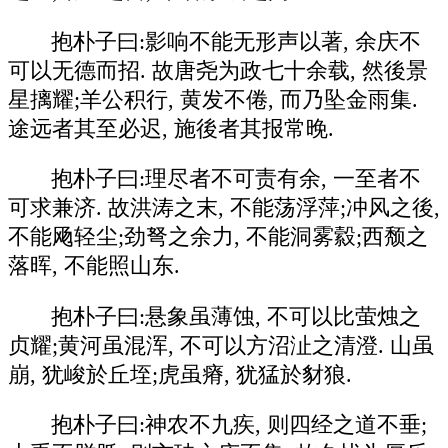
抱朴子曰:影响不能无形声以著, 余庆不
可以无德而招. 故唐尧为政七十余载, 然後景
星摛耀;羊公积行, 黄发不倦, 而乃坠金雨集.
途远者其至必迟, 施後者其报常晚.
抱朴子曰:理尽者不可责有余, 一至者不
可求兼济. 故洪涛之末, 不能荡浮萍;冲风之後,
不能飏轻尘;劲弩之余力, 不能洞雾縠;西颓之
落晖, 不能照山东.
抱朴子曰:悬象虽薄蚀, 不可以比萤烛之
贞耀;黄河虽混浑, 不可以方沼沚之清澄. 山虽
崩, 犹峻於丘垤;虎虽瘠, 犹猛於豺狼.
抱朴子曰:神农不九疾, 则四经之道不垂;