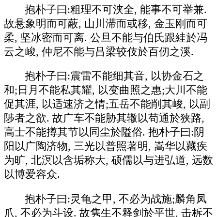
抱朴子曰:粗理不可浃全, 能事不可举兼.
故悬象明而可蔽, 山川滞而或移, 金玉刚而可
柔, 坚冰密而可离. 公旦不能与伯氏跟絓於冯
云之峻, 仲尼不能与吕梁较伎於百仞之溪.
抱朴子曰:震雷不能细其音, 以协金石之
和;日月不能私其耀, 以变曲照之惠;大川不能
促其涯, 以适速济之情;五岳不能削其峻, 以副
陟者之欲. 故广车不能胁其辙以苟通於狭路,
高士不能撙其节以同尘於隘俗. 抱朴子曰:阴
阳以广陶济物, 三光以普照著明, 嵩华以藏疾
为旷, 北溟以含垢称大, 硕儒以与进弘道, 远数
以博爱容众.
抱朴子曰:灵龟之甲, 不必为战施;麟角凤
爪, 不必为斗设. 故隽生不释剑於平世, 击柝不