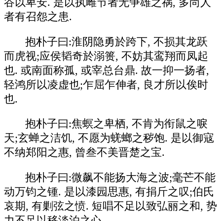
谷以卑安. 是以执雌节者无争雄之祸, 多尚人
者有召怨之患.
抱朴子曰:淮阴隐勇於跨下, 不损其龙跃
而虎视;应侯韬奇於溺篑, 不妨其鸾翔而凤起
也. 或南面称孤, 或宰总台鼎. 故一抑一扬者,
轻鸿所以凌虚也;乍屈乍伸者, 良才所以俟时
也.
抱朴子曰:焦螟之卑栖, 不肯为衔鼠之唳
天;玄蝉之洁饥, 不愿为蜣螂之秽饱. 是以御寇
不纳郑阳之惠, 曾叁不美晋楚之宝.
抱朴子曰:微飙不能扬大海之波;毫芒不能
动万钧之锺. 是以漆园思惠, 有捐斤之叹;伯氏
哀期, 有剿弦之愤. 短唱不足以致弘丽之和, 势
力不足以移淡泊之心.