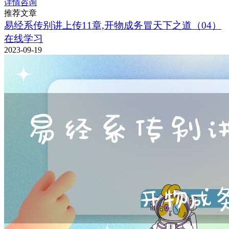
详情咨询
推荐文章
易经系传别讲上传11章,开物成务冒天下之道（04）
在线学习
2023-09-19