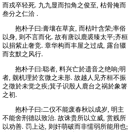
而戎卒轻死. 九九显而扣角之俊至, 枯骨掩而
叁分之仁洽 .
抱朴子曰:膏壤在草亥, 而枯叶含荣;率俗
以身, 则不言而化. 故有唐以鹿裘臻太平;齐桓
以捐紫止奢竞. 章华构而丰屋之过成, 露台辍
而玄默之风行.
抱朴子曰:聪者, 料兴亡於遗音之绝响;明
者, 觌机理於玄微之未形. 故越人见齐桓不振
之徵於未觉之疾;箕子识殷人鹿台之祸於象箸
之初.
抱朴子曰:二仪不能废春秋以成岁, 明主
不能舍刑德以致治. 故诛贵所以立威, 赏贱所
以劝善. 罚上达, 则奸萌破而非懦弱所能用也;