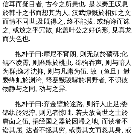
信耳而疑目者, 古今之所患也. 是以秦王叹息
於韩非之书而想其为人, 汉武慷慨於相如之文
而情不同世;及既得之, 终不能拔. 或纳谗而诛
之, 或放之乎冗散, 此盖叶公之好伪形, 见真龙
而失色也.
抱朴子曰:摩尼不宵朗, 则无别於碛砾;化
鲲不凌霄, 则靡殊於桃虫. 绵驹吞声, 则与喑人
为群;逸才沈抑, 则与凡庸为伍. 故（鱼旦）鳅
亵绛虬於渊洿, 驽蹇黩骏騄於坰野者, 不识彼
物静与之同, 动与之异.
抱朴子曰:弃金璧於途路, 则行人止足;委
锦纨於泥泞, 则见者惊咄. 若夫放高世之士於
庸卤之伍, 捐经国之器於困滞之地, 而谈者不
讼其屈, 达者不拯其穷, 或贵其文而忽其身, 或