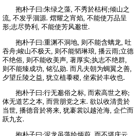
抱朴子曰:朱绿之藻, 不秀於枯柯;倾山之
流, 不发乎涸源. 熠耀之宵焰, 不能使万品呈
形;志尽势利, 不能使芳风邈世.
抱朴子曰:重渊不洞地, 则不能含螭龙, 吐
吞舟;峻山不极天, 则不能韬琳琅, 播云雨;立德
不绝俗, 则不能收美声, 著厚实;执志不绝群,
则不能臻成功, 铭弘勋. 而凡夫朝为蜩翼之善,
夕望丘陵之益, 犹立植黍稷, 坐索於丰收也.
抱朴子曰:行无邈俗之标, 而索高世之称;
体无道艺之本, 而营朋党之末. 欲以收清贵於
当世, 播德音於将来, 犹褰裳以越沧海, 企伫而
跃九玄.
抱朴子曰:泥龙虽藻绘炳蔚, 而不堪庆云