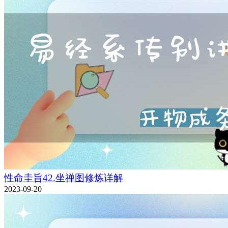
性命圭旨42.坐禅图修炼详解
2023-09-20