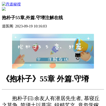
抱朴子55章,外篇.守塉注解在线
道医阁 2023-09-19 10:16:03
《抱朴子》55章 外篇.守塉
抱朴子曰:余友人有潜居先生者, 慕寝丘
之莫争, 简塉土以葺宇, 锐精艺文, 意忽学稼,