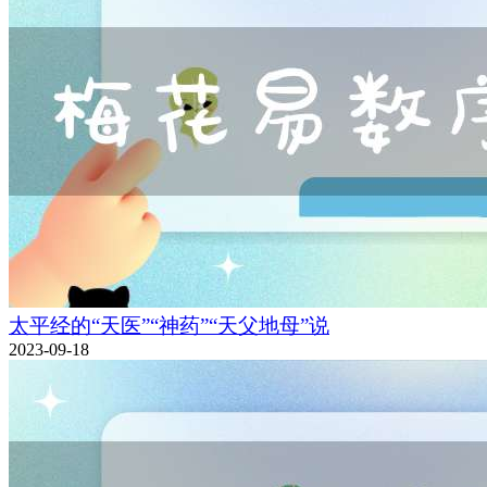
太平经的“天医”“神药”“天父地母”说
2023-09-18