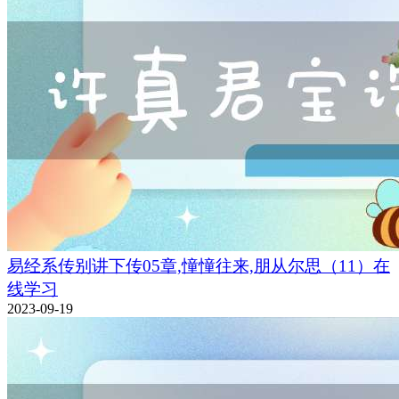
易经系传别讲下传05章,憧憧往来,朋从尔思（11）在
线学习
2023-09-19