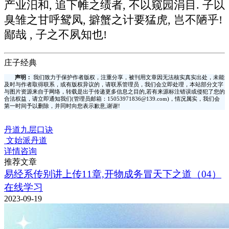
产业汨和, 追下帷之绩者, 不以窥园涓目. 子以
臭雏之甘呼鸳凤, 擗蟹之计要猛虎, 岂不陋乎!
鄙哉 , 子之不夙知也!
庄子经典
声明：
我们致力于保护作者版权，注重分享，被刊用文章因无法核实真实出处，未能
及时与作者取得联系，或有版权异议的，请联系管理员，我们会立即处理，本站部分文字
与图片资源来自于网络，转载是出于传递更多信息之目的,若有来源标注错误或侵犯了您的
合法权益，请立即通知我们(管理员邮箱：15053971836@139.com)，情况属实，我们会
第一时间予以删除，并同时向您表示歉意,谢谢!
丹道九层口诀
文始派丹道
详情咨询
推荐文章
易经系传别讲上传11章,开物成务冒天下之道（04）
在线学习
2023-09-19