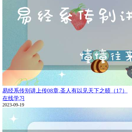
易经系传别讲上传08章,圣人有以见天下之赜（17）
在线学习
2023-09-19