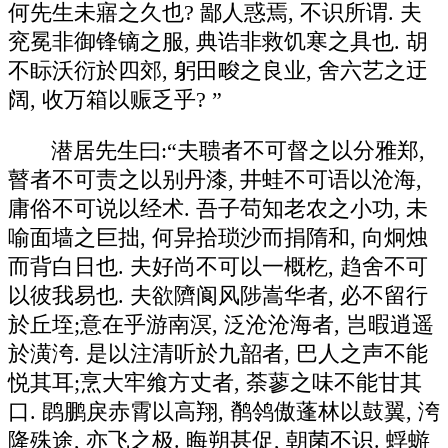
何先生未寤之久也? 鄙人惑焉, 不识所谓. 夫
兖冕非御锋镝之服, 典诰非救饥寒之具也. 胡
不眎沃衍於四郊, 躬田畯之良业, 舍六艺之迂
阔, 收万箱以赈乏乎? ”
潜居先生曰:“夫聩者不可督之以分雅郑,
瞽者不可责之以别丹漆, 井蛙不可语以沧海,
庸俗不可说以经术. 吾子苟知老农之小功, 未
喻面墙之巨拙, 何异拾琐沙而捐隋和, 向炯烛
而背白日也. 夫好尚不可以一概杚, 趋舍不可
以彼我易也. 夫欲隮阆风陟嵩华者, 必不留行
於丘垤;意在乎游南溟, 泛沧沧海者, 岂暇逍遥
於潢洿. 是以注清听於九韶者, 巴人之声不能
悦其耳;烹大牢飨方丈者, 荼蓼之味不能甘其
口. 鹍鹏戾赤霄以高翔, 鹡鸰傲蓬林以鼓翼, 洿
隆殊途, 亦飞之极. 晦朔甚促, 朝菌不识. 蜉蝣