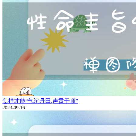
怎样才能“气沉丹田,声贯于顶”
2023-09-16