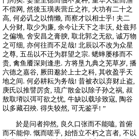
门闭矣. 姜望至德而佃不复种, 重华大圣而渔
不偿网, 然後玉璜表营丘之祚, 大功有二十之
高, 何必讥之以惰懒, 而察才以相士乎! 夫二
人分财, 取少为廉, 余今让天下之丰沃, 处兹邦
之偏埆, 舍安昌之膏腴, 取北郭之无欲, 诚万物
之可细, 亦何往而不足哉! 北辰以不改为众星
之尊, 五岳以不迁为群望之宗. 蟋蟀屡移而不
贵, 禽鱼餍深则逢患. 方将垦九典之芜草岁, 播
六德之嘉谷, 厥田邈於上士之科, 其收盈乎天
地之间. 何必耕耘为务哉! 昔被衣以弃财止盗,
庚氏以推譬厉贪, 琉广散金以除子孙之祸, 叔
敖取塉以弭可欲之忧, 牛缺以载珍致寇, 陶谷
以多藏召殃. 得失较然, 可无鉴乎! ”
於是问者抑然, 良久口张而不能嗑, 首俯
而不能仰. 慨而嗟乎, 始悟立不朽之言者, 不以