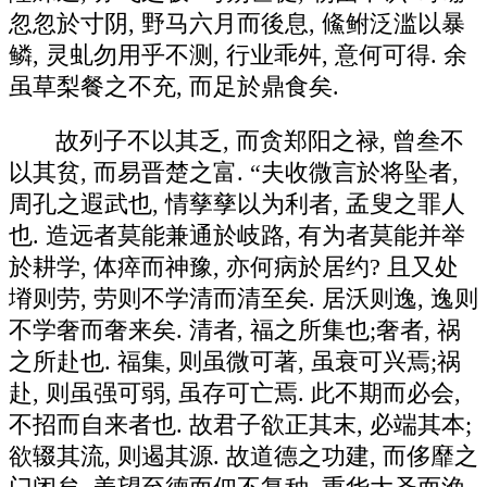
忽忽於寸阴, 野马六月而後息, 鯈鲋泛滥以暴
鳞, 灵虬勿用乎不测, 行业乖舛, 意何可得. 余
虽草梨餐之不充, 而足於鼎食矣.
故列子不以其乏, 而贪郑阳之禄, 曾叁不
以其贫, 而易晋楚之富. “夫收微言於将坠者,
周孔之遐武也, 情孳孳以为利者, 孟叟之罪人
也. 造远者莫能兼通於岐路, 有为者莫能并举
於耕学, 体瘁而神豫, 亦何病於居约? 且又处
塉则劳, 劳则不学清而清至矣. 居沃则逸, 逸则
不学奢而奢来矣. 清者, 福之所集也;奢者, 祸
之所赴也. 福集, 则虽微可著, 虽衰可兴焉;祸
赴, 则虽强可弱, 虽存可亡焉. 此不期而必会,
不招而自来者也. 故君子欲正其末, 必端其本;
欲辍其流, 则遏其源. 故道德之功建, 而侈靡之