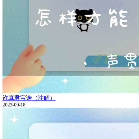
许真君宝诰（注解）
2023-09-18