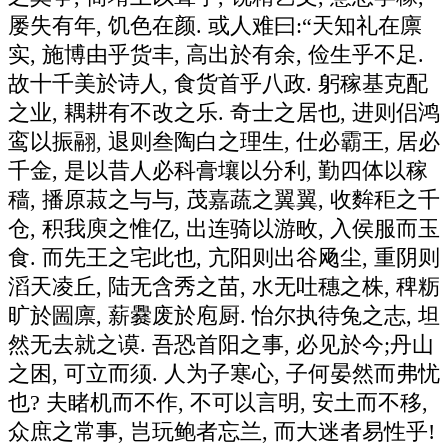
屡失有年, 饥色在颜. 或人难曰:“天知礼在廪
实, 施博由乎货丰, 高出於有余, 俭生乎不足.
故十千美於诗人, 食货首乎八政. 躬稼基克配
之业, 耦耕有不改之乐. 奇士之居也, 进则侣鸿
鸾以振翮, 退则叁陶白之理生, 仕必霸王, 居必
千金, 是以昔人必科膏壤以分利, 勤四体以稼
穑, 播原菽之与与, 茂嘉蔬之翼翼, 收麰秬之千
仓, 积我庾之惟亿, 出连骑以游畋, 入侯服而玉
食. 而先王之宅此也, 亢阳则出谷飏尘, 重阴则
滔天凌丘, 陆无含秀之苗, 水无吐穗之株, 稗粝
旷於圌廪, 薪爨废於庖厨. 怡尔执待兔之志, 坦
然无去就之谟. 吾恐首阳之事, 必见於今;丹山
之困, 可立而须. 人为子寒心, 子何晏然而弗忧
也? 夫睹机而不作, 不可以言明, 安土而不移,
众庶之常事, 岂玩鲍者忘兰, 而大迷者易性乎!