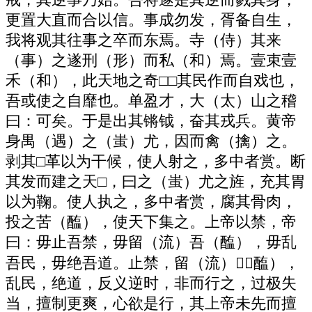
戒，其逆事乃始。吾将遂是其逆而戮其身，
更置大直而合以信。事成勿发，胥备自生，
我将观其往事之卒而东焉。寺（侍）其来
（事）之遂刑（形）而私（和）焉。壹束壹
禾（和），此天地之奇□□其民作而自戏也，
吾或使之自靡也。单盈才，大（太）山之稽
曰：可矣。于是出其锵钺，奋其戎兵。黄帝
身禺（遇）之（蚩）尤，因而禽（擒）之。
剥其□革以为干候，使人射之，多中者赏。断
其发而建之天□，曰之（蚩）尤之旌，充其胃
以为鞠。使人执之，多中者赏，腐其骨肉，
投之苦（醢），使天下集之。上帝以禁，帝
曰：毋止吾禁，毋留（流）吾（醢），毋乱
吾民，毋绝吾道。止禁，留（流）（醢），
乱民，绝道，反义逆时，非而行之，过极失
当，擅制更爽，心欲是行，其上帝未先而擅