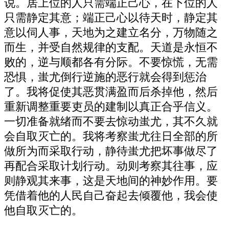
说。居上位的人只需端正己心，在下位的人
只需静定其意；端正己心以待天时，静定其
意以伺人事，天地为之建立名分，万物随之
而生，并受自然规律的支配。天道是永恒不
败的，逆与顺都各有分际。不要惊慌，无需
恐惧，蚩尤倒行逆施的恶行就会得到惩治
了。我将促使其恶贯满盈而后杀掉他，然后
重新调整重要吏员的建制以真正合乎信义。
一切准备就绪而不要去惊动蚩尤，其不久就
会自取灭亡的。我将考察蚩尤往日全部的所
做所为而采取行动，静待蚩尤把坏事做尽了
再配合采取计划行动。动则考察其往事，应
则静观其来事，这是天地间的神妙作用。要
凭借着他的人民自己奋起去倾覆他，我会使
他自取灭亡的。