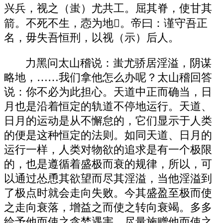
兴兵，视之（蚩）尤共工。屈其脊，使甘其
箭。不死不生，悫为地。帝曰：谨守吾正
名，毋失吾恒刑，以视（示）后人。
力黑问太山稽说：蚩尤骄居淫溢，阴谋
略地，……我们拿他怎么办呢？太山稽回答
说：你不必为此担心。天道中正而确当，日
月也是沿着恒定的轨道不停地运行。天道、
日月的运动是从不懈怠的，它们显示于人类
的便是这种恒定的法则。如同天道、日月的
运行一样，人类对物欲的追求是有一个极限
的，也是遵循着盛极而衰的规律，所以，可
以通过怂恿其欲望而尽其淫溢，当他淫溢到
了极点时就会走向失败。今其盛盈至极而使
之走向衰落，增益之而使之转向衰竭。多多
给予他而使之贪婪遇害，尽量施赠他而使之