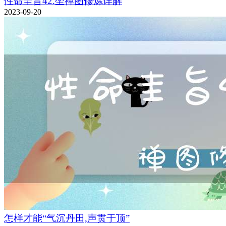
性命圭旨42.坐禅图修炼详解
2023-09-20
怎样才能“气沉丹田,声贯于顶”