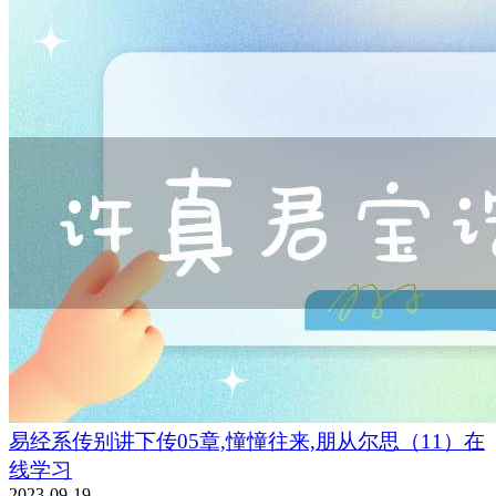
易经系传别讲下传05章,憧憧往来,朋从尔思（11）在
线学习
2023-09-19