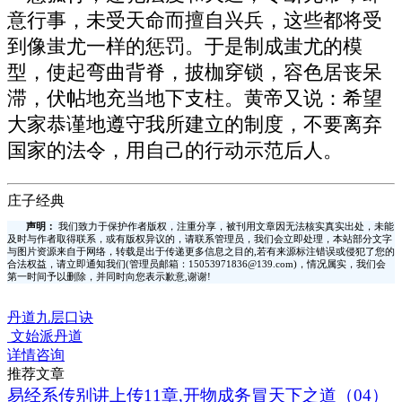
意行事，未受天命而擅自兴兵，这些都将受
到像蚩尤一样的惩罚。于是制成蚩尤的模
型，使起弯曲背脊，披枷穿锁，容色居丧呆
滞，伏帖地充当地下支柱。黄帝又说：希望
大家恭谨地遵守我所建立的制度，不要离弃
国家的法令，用自己的行动示范后人。
庄子经典
声明：
我们致力于保护作者版权，注重分享，被刊用文章因无法核实真实出处，未能
及时与作者取得联系，或有版权异议的，请联系管理员，我们会立即处理，本站部分文字
与图片资源来自于网络，转载是出于传递更多信息之目的,若有来源标注错误或侵犯了您的
合法权益，请立即通知我们(管理员邮箱：15053971836@139.com)，情况属实，我们会
第一时间予以删除，并同时向您表示歉意,谢谢!
丹道九层口诀
文始派丹道
详情咨询
推荐文章
易经系传别讲上传11章,开物成务冒天下之道（04）