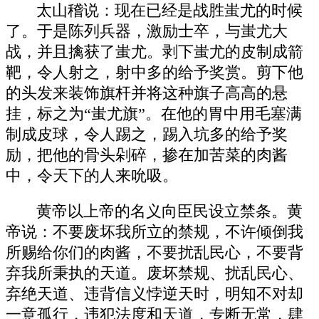
太山稽说：现在已经是战胜蚩尤的时候
了。于是陈列兵器，激励士卒，与蚩尤大
战，并且擒获了蚩尤。剥下蚩尤的皮制成箭
靶，令人射之，射中多的给予奖赏。剪下他
的头发来装饰旗杆并将这种旗子高高的悬
挂，标之为“蚩尤旗”。在他的胃中用毛塞满
制成皮球，令人踢之，踢入坑多的给予奖
励，把他的骨头剁碎，掺在加苦菜的肉酱
中，令天下的人来吮吸。
黄帝以上帝的名义向臣民设立禁条。黄
帝说：不要废坏我所立的禁规，不许倾倒我
所赐给你们的肉酱，不要扰乱民心，不要背
弃我所秉执的天道。废坏禁规、扰乱民心、
弃绝天道、违背信义悖逆天时，明知不对却
一意孤行，违犯法度和天道，专断无常，肆