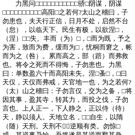
力黑问□□□□□□□□□□□骄□阴谋，阴谋
□□□□□□□□□□高阳□之若何?太山之稽曰，子
勿患也，夫天行正信，日月不处，启然不台
（怠），以临天下。民生有极，以欲涅□，
（涅）□□失。丰而（为）□，□而为既，予之
为害，致而为费，缓而为□，忧桐而窘之，帐
而为之（咎）。累而高之，部（踣）而弗救
也。将令之死而不得悔，子勿患也。力黑
曰：单数盈六十而高阳未失。涅□蚤□，□曰
天仅，天仅而弗戒，天官地一也，为之若何?
（太）山之稽曰：子勿言仅，交为之备，□将
因其事，盈其寺，转其力，而投之伐，子勿
言也。上人正一，下人静之，正以侍（待）
天，静以须人。天地立名，□□自生，以隋
（随）天刑。天刑不，逆顺有类。勿惊□