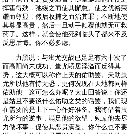
挥霍得殃，弛缓之而使其懈怠。使之优裕荣
耀而尊显，然后收捕之而治其罪；不断地使
其尊显高贵，然后一旦动手倾覆他就无可救
药了。这样，就会使他死到临头了都来不及
反思后悔。你不必多虑。
力黑说：与蚩尤交战已足足有六十次了
而高阳尚未成功。蚩尤骄居淫溢而反得其
势，这大概可以称作上天的佑助罢。天助蚩
尤所以他有恃无恐，更何况现在天地都同样
佑助他。这可怎么办呢？太山回答说：你还
是姑且不要谈什么佑助之类的话罢，我们现
在需要的是上下一心作好准备。我将借着蚩
尤所行的逆事，满足他的欲望，勉励他去尽
力做坏事，促使其恶贯满盈。你什么也不要