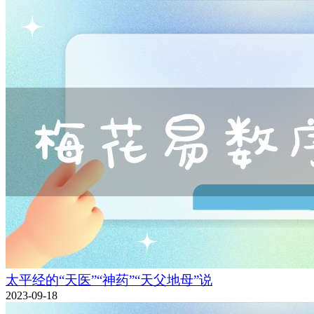
太平经的“天医”“神药”“天父地母”说
2023-09-18