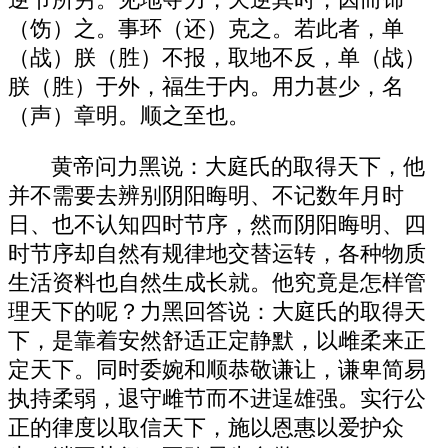
逆节所穷。见地夺力，天逆其时，因而饰
（饬）之。事环（还）克之。若此者，单
（战）朕（胜）不报，取地不反，单（战）
朕（胜）于外，福生于内。用力甚少，名
（声）章明。顺之至也。
黄帝问力黑说：大庭氏的取得天下，他
并不需要去辨别阴阳晦明、不记数年月时
日、也不认知四时节序，然而阴阳晦明、四
时节序却自然有规律地交替运转，各种物质
生活资料也自然生成长就。他究竟是怎样管
理天下的呢？力黑回答说：大庭氏的取得天
下，是靠着安然舒适正定静默，以雌柔来正
定天下。同时委婉和顺恭敬谦让，谦卑简易
执持柔弱，退守雌节而不进逞雄强。实行公
正的律度以取信天下，施以恩惠以爱护众