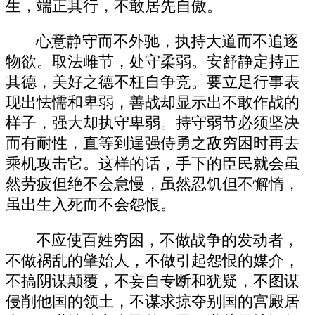
生，端正其行，不敢居先自傲。
心意静守而不外驰，执持大道而不追逐
物欲。取法雌节，处守柔弱。安舒静定持正
其德，美好之德不枉自争竞。要立足行事表
现出怯懦和卑弱，善战却显示出不敢作战的
样子，强大却执守卑弱。持守弱节必须坚决
而有耐性，直等到逞强侍勇之敌穷困时再去
乘机攻击它。这样的话，手下的臣民就会虽
然劳疲但绝不会怠慢，虽然忍饥但不懈惰，
虽出生入死而不会怨恨。
不应使百姓穷困，不做战争的发动者，
不做祸乱的肇始人，不做引起怨恨的媒介，
不搞阴谋颠覆，不妄自专断和犹疑，不图谋
侵削他国的领土，不谋求掠夺别国的宫殿居