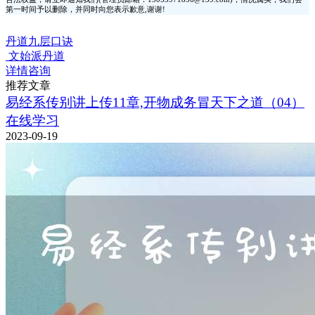
第一时间予以删除，并同时向您表示歉意,谢谢!
丹道九层口诀
文始派丹道
详情咨询
推荐文章
易经系传别讲上传11章,开物成务冒天下之道（04）
在线学习
2023-09-19