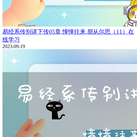
易经系传别讲下传05章,憧憧往来,朋从尔思（11）在
线学习
2023-09-19