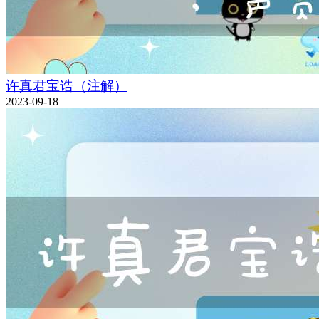
许真君宝诰（注解）
2023-09-18