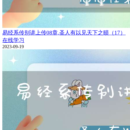
易经系传别讲上传08章,圣人有以见天下之赜（17）
在线学习
2023-09-19