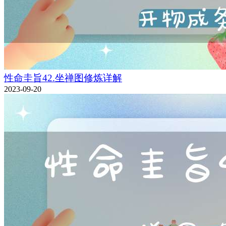
性命圭旨42.坐禅图修炼详解
2023-09-20