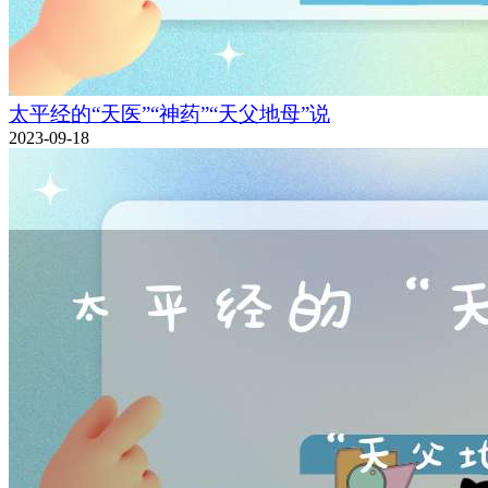
太平经的“天医”“神药”“天父地母”说
2023-09-18