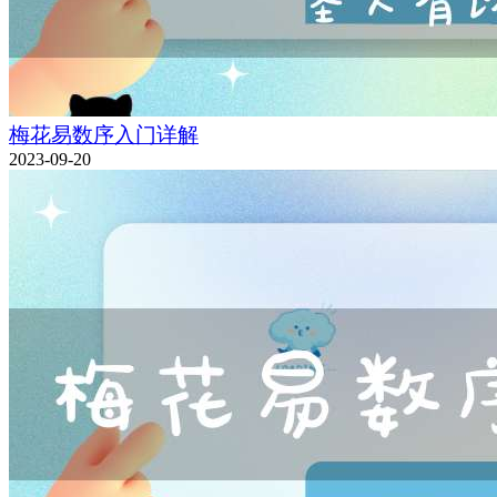
梅花易数序入门详解
2023-09-20