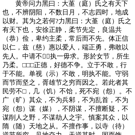
黄帝问力黑曰：大堇（庭）氏之有天下
也，不辨阴阳，不数日月，不志四时，地成
以财。其为之若何?力黑曰：大堇（庭）氏之
有天下也，安徐正静，柔节先定，良温共
（恭）俭，卑约主柔，常后而不先。体正信
以仁，兹（慈）惠以爱人，端正勇，弗敢以
先人。中请不，执一毋求。形於女节，所生
乃柔。□□□正德，好德不争。立于不敢，行
于不能。单视（示）不敢，明执不能。守弱
而节而坚之，胥雄节之穷而因之。若此者其
民劳不□，几（饥）不饴，死不宛（怨）。不
广（旷）其众，不为兵邾，不为乱首，不为
宛（怨）谋（媒），不阴谋，不擅断疑，不
谋削人之野，不谋劫人之宇。慎案其众，以
隋（随）天地之从。不擅作事，以寺（待）