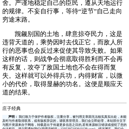
舍。严谨地稳定自己的臣民，遵从天地运行
的规律。不妄自行事，等待“逆节”自己走向
穷途末路。
觊觎别国的土地，肆意掠夺民力，这是
违背天道的，乘势因时去伐正它，而敌人所
行的恶事也会反过来促使其导致失败。如果
这样的话，则战争会彻底取得胜利而不会再
有反复，攻夺了敌国土地也不会在得而复
失。这样就可以外得兵功，内得财富，以微
小的代价，取得显赫的功名。这便是顺应天
道的结果。
庄子经典
声明：
我们致力于保护作者版权，注重分享，被刊用文章因无法核实真实出处，未能
及时与作者取得联系，或有版权异议的，请联系管理员，我们会立即处理，本站部分文字
与图片资源来自于网络，转载是出于传递更多信息之目的,若有来源标注错误或侵犯了您的
合法权益，请立即通知我们(管理员邮箱：15053971836@139.com)，情况属实，我们会