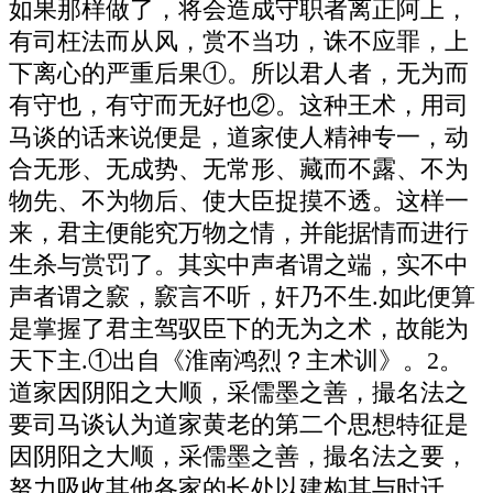
如果那样做了，将会造成守职者离正阿上，
有司枉法而从风，赏不当功，诛不应罪，上
下离心的严重后果①。所以君人者，无为而
有守也，有守而无好也②。这种王术，用司
马谈的话来说便是，道家使人精神专一，动
合无形、无成势、无常形、藏而不露、不为
物先、不为物后、使大臣捉摸不透。这样一
来，君主便能究万物之情，并能据情而进行
生杀与赏罚了。其实中声者谓之端，实不中
声者谓之窾，窾言不听，奸乃不生.如此便算
是掌握了君主驾驭臣下的无为之术，故能为
天下主.①出自《淮南鸿烈？主术训》。2。
道家因阴阳之大顺，采儒墨之善，撮名法之
要司马谈认为道家黄老的第二个思想特征是
因阴阳之大顺，采儒墨之善，撮名法之要，
努力吸收其他各家的长处以建构其与时迁