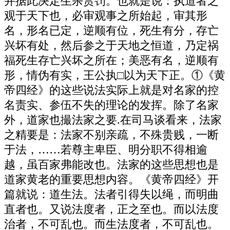
并据此决定生杀赏罚。也就是说：执道者之
观于天下也，必审观事之所始起，审其形
名，形名已定，逆顺有位，死生有分，存亡
兴坏有处，然后参之于天地之恒道，乃定祸
福死生存亡兴坏之所在；美恶有名，逆顺有
形，情伪有实，王公执□以为天下正。①《黄
帝四经》的这些说法实际上就是对名家的控
名责实、参伍不失的理论的发挥。除了名家
外，道家也撮法家之要.在司马谈看来，法家
之精要是：法家不别亲疏，不殊贵贱，一断
于法，……若尊主卑臣、明分职不得相逾
越，虽百家弗能改也。法家的这些思想也是
道家黄老的重要思想内容。《黄帝四经》开
篇就说：道生法。法者引得失以绳，而明曲
直者也。又说法度者，正之至也。而以法度
治者，不可乱也。而生法度者，不可乱也。