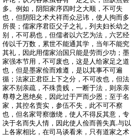
多。例如，阴阳家序四时之大顺，不可失
也，但阴阳之术犬祥而众忌讳，使人拘而多
所畏；儒家序君臣父子之礼，列夫妇长幼之
别，不可易也，但儒者以六艺为法，六艺经
传以千万数，累世不能通其学，当年不能究
其礼，因此用儒家治国只能是劳而少功；墨
家强本节用，不可废也，这是人给家足之道
也，但是墨家俭而难遵，是以其事不可遍
循；法家正君臣上下之分，不可改也，但法
家不别亲疏，不殊贵贱，一断于法，则亲亲
尊尊之恩绝矣，因此过于严而少恩；至于名
家，其控名责实，参伍不失，此不可不察
也，但名家苛察缴绕，使人不得反其意，专
决于名而失人情，因此使人俭而善失真.与以
上各家相比，在司马谈看来，只有道家之术