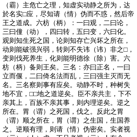
（霸）主危亡之理，知虚实动静之所为，达
於名实□应，尽知请（情）伪而不惑，然后帝
王之道成。六枋（柄）：一曰观，二曰论，
三曰僮（动），四曰转，五曰变，六曰化。
观则知生死之国，论则知存亡兴坏之所在，
动则能破强兴弱，转则不失讳（讳）非之□，
变则伐死养生，化则能明德徐（除）害。六
枋（柄）备则王矣。三名：亦曰正名，一曰
立而偃，二曰倚名法而乱，三曰强主灭而无
名。三名察则事有应矣。动静不时，种树失
地不宜，□□地之道逆矣。臣不亲共主，下不
亲其上，百族不亲其事，则内理逆矣。逆之
所在。胃（谓）之死国，伐之。反此之胃
（谓）顺之所在，胃（谓）之生国，生国养
之。逆顺有理，则请（情）伪密矣。实者视