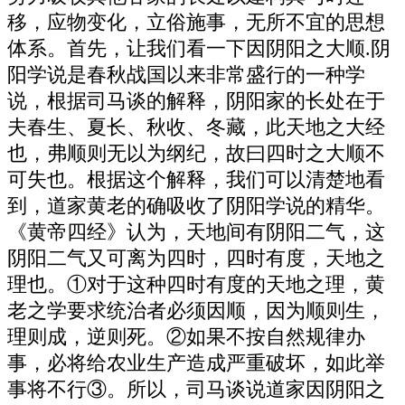
移，应物变化，立俗施事，无所不宜的思想
体系。首先，让我们看一下因阴阳之大顺.阴
阳学说是春秋战国以来非常盛行的一种学
说，根据司马谈的解释，阴阳家的长处在于
夫春生、夏长、秋收、冬藏，此天地之大经
也，弗顺则无以为纲纪，故曰四时之大顺不
可失也。根据这个解释，我们可以清楚地看
到，道家黄老的确吸收了阴阳学说的精华。
《黄帝四经》认为，天地间有阴阳二气，这
阴阳二气又可离为四时，四时有度，天地之
理也。①对于这种四时有度的天地之理，黄
老之学要求统治者必须因顺，因为顺则生，
理则成，逆则死。②如果不按自然规律办
事，必将给农业生产造成严重破坏，如此举
事将不行③。所以，司马谈说道家因阴阳之