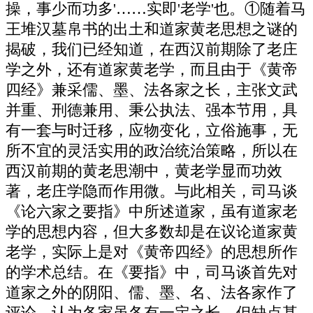
操，事少而功多'……实即'老学'也。①随着马
王堆汉墓帛书的出土和道家黄老思想之谜的
揭破，我们已经知道，在西汉前期除了老庄
学之外，还有道家黄老学，而且由于《黄帝
四经》兼采儒、墨、法各家之长，主张文武
并重、刑德兼用、秉公执法、强本节用，具
有一套与时迁移，应物变化，立俗施事，无
所不宜的灵活实用的政治统治策略，所以在
西汉前期的黄老思潮中，黄老学显而功效
著，老庄学隐而作用微。与此相关，司马谈
《论六家之要指》中所述道家，虽有道家老
学的思想内容，但大多数却是在议论道家黄
老学，实际上是对《黄帝四经》的思想所作
的学术总结。在《要指》中，司马谈首先对
道家之外的阴阳、儒、墨、名、法各家作了
评论，认为各家虽各有一定之长，但缺点甚