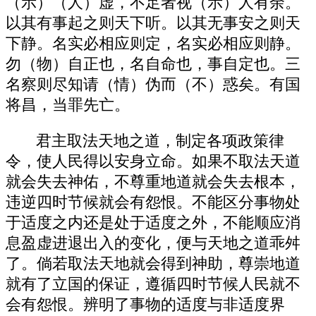
（示）（人）虚，不足者视（示）人有余。
以其有事起之则天下听。以其无事安之则天
下静。名实必相应则定，名实必相应则静。
勿（物）自正也，名自命也，事自定也。三
名察则尽知请（情）伪而（不）惑矣。有国
将昌，当罪先亡。
君主取法天地之道，制定各项政策律
令，使人民得以安身立命。如果不取法天道
就会失去神佑，不尊重地道就会失去根本，
违逆四时节候就会有怨恨。不能区分事物处
于适度之内还是处于适度之外，不能顺应消
息盈虚进退出入的变化，便与天地之道乖舛
了。倘若取法天地就会得到神助，尊崇地道
就有了立国的保证，遵循四时节候人民就不
会有怨恨。辨明了事物的适度与非适度界