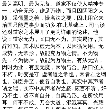
最为高明、最为完备。道家不仅使人精神专
一，动合无形，赡足万物，而且因阴阳之大
顺，采儒墨之善，撮名法之要，因此用它来
治国只能是事少而功多.在此基础上，司马谈
还对道家之术展开了更为详细的论述。他
说：道家无为，又曰无不为。其实易行，其
辞难知。其术以虚无为本，以因循为用。无
成势，无常形，故能究万物之情。不为物
先，不为物后，故能为万物主。有法无法，
因时为业，有度无度，因物与合。故曰'圣人
不朽，时变是守'.虚者道之常也，因者君之纲
也。群臣并至，使各自明也。其实中其声者
谓之端，实不中其声者谓之窾. 窾言不听，奸
乃不生，贤不肖自分，白黑乃形。在所欲用
耳，何事不成。乃合大道，混混冥冥。光耀