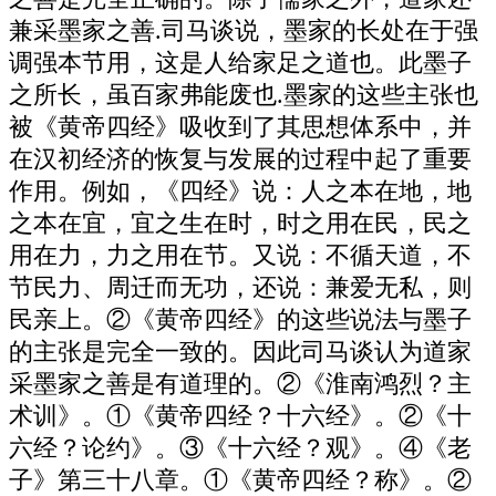
兼采墨家之善.司马谈说，墨家的长处在于强
调强本节用，这是人给家足之道也。此墨子
之所长，虽百家弗能废也.墨家的这些主张也
被《黄帝四经》吸收到了其思想体系中，并
在汉初经济的恢复与发展的过程中起了重要
作用。例如，《四经》说：人之本在地，地
之本在宜，宜之生在时，时之用在民，民之
用在力，力之用在节。又说：不循天道，不
节民力、周迁而无功，还说：兼爱无私，则
民亲上。②《黄帝四经》的这些说法与墨子
的主张是完全一致的。因此司马谈认为道家
采墨家之善是有道理的。②《淮南鸿烈？主
术训》。①《黄帝四经？十六经》。②《十
六经？论约》。③《十六经？观》。④《老
子》第三十八章。①《黄帝四经？称》。②