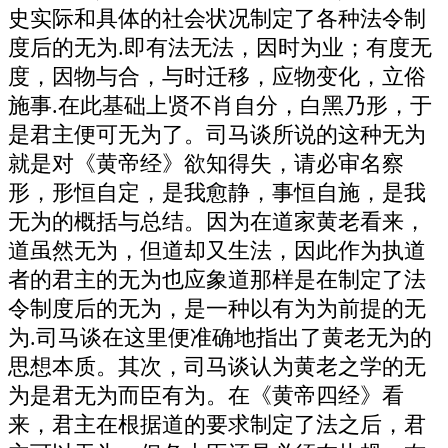
史实际和具体的社会状况制定了各种法令制
度后的无为.即有法无法，因时为业；有度无
度，因物与合，与时迁移，应物变化，立俗
施事.在此基础上贤不肖自分，白黑乃形，于
是君主便可无为了。司马谈所说的这种无为
就是对《黄帝经》欲知得失，请必审名察
形，形恒自定，是我愈静，事恒自施，是我
无为的概括与总结。因为在道家黄老看来，
道虽然无为，但道却又生法，因此作为执道
者的君主的无为也应象道那样是在制定了法
令制度后的无为，是一种以有为为前提的无
为.司马谈在这里便准确地指出了黄老无为的
思想本质。其次，司马谈认为黄老之学的无
为是君无为而臣有为。在《黄帝四经》看
来，君主在根据道的要求制定了法之后，君