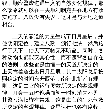
线，顺应盈虚进退出入的自然变化规律，那
么政令就可以在中央顺利制定并在地方有效
实施了。八政没有失误，这才是与天地之道
相合。
上天依靠道的力量生成了日月星辰，并
使阴阳定位，建立八政，颁行七法，然后施
行于天下，使天下万物无不听命。同时，各
种动物也都能安其心性，而不违背各自存在
的法则，这些都是由恒一的天道所决定的。
上天靠着道生出日月星辰，其中太阳总是按
照确定的时间东升西落，南行北折皆有规
则，这是由它的运行度数所决定的客观规
律。月亮十五时饱满而初一时却消失不见，
其盈亏满损皆有常规，这是由它的生死气数
所决定的客观规律。众星运行也各有度数，