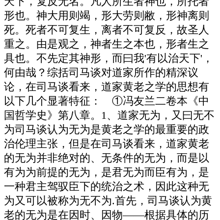
天下，复反无名。凡人所生者神也，所托者
形也。神大用则竭，形大劳则敝，形神离则
死。死者不可复生，离者不可复反，故圣人
重之。由是观之，神者生之本也，形者生之
具也。不先定其神形，而曰我'有以治天下'，
何由哉？综括司马谈对道家所作的精深议
论，在司马谈看来，道家黄老之学的思想有
以下几个显著特征： ①冯友兰二卷本《中
国哲学史》第八章。1、道家无为，又曰无不
为司马谈认为无为是黄老之学的最重要的政
治伦理主张，但是在司马谈看来，道家黄老
的无为并非绝对的、无条件的无为，而是以
有为为前提的无为，是君无为而臣有为，是
一种君主驾驭臣下的统治之术，因此这种无
为又可以被称为无不为.首先，司马谈认为黄
老的无为是在因时、因物——根据具体的历