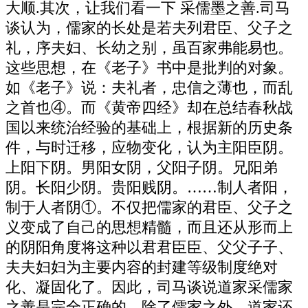
大顺.其次，让我们看一下 采儒墨之善.司马
谈认为，儒家的长处是若夫列君臣、父子之
礼，序夫妇、长幼之别，虽百家弗能易也。
这些思想，在《老子》书中是批判的对象。
如《老子》说：夫礼者，忠信之薄也，而乱
之首也④。而《黄帝四经》却在总结春秋战
国以来统治经验的基础上，根据新的历史条
件，与时迁移，应物变化，认为主阳臣阴。
上阳下阴。男阳女阴，父阳子阴。兄阳弟
阴。长阳少阴。贵阳贱阴。……制人者阳，
制于人者阴①。不仅把儒家的君臣、父子之
义变成了自己的思想精髓，而且还从形而上
的阴阳角度将这种以君君臣臣、父父子子、
夫夫妇妇为主要内容的封建等级制度绝对
化、凝固化了。因此，司马谈说道家采儒家
之善是完全正确的。除了儒家之外，道家还