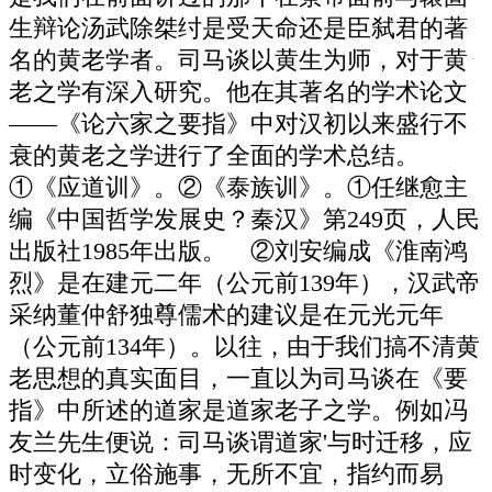
生辩论汤武除桀纣是受天命还是臣弑君的著
名的黄老学者。司马谈以黄生为师，对于黄
老之学有深入研究。他在其著名的学术论文
——《论六家之要指》中对汉初以来盛行不
衰的黄老之学进行了全面的学术总结。
①《应道训》。②《泰族训》。①任继愈主
编《中国哲学发展史？秦汉》第249页，人民
出版社1985年出版。 ②刘安编成《淮南鸿
烈》是在建元二年（公元前139年），汉武帝
采纳董仲舒独尊儒术的建议是在元光元年
（公元前134年）。以往，由于我们搞不清黄
老思想的真实面目，一直以为司马谈在《要
指》中所述的道家是道家老子之学。例如冯
友兰先生便说：司马谈谓道家'与时迁移，应
时变化，立俗施事，无所不宜，指约而易