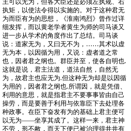
主可以无为，但各大臣还是必须左执规、右
执矩，以使法令得以实施的。对于这种君无
为而臣有为的思想，《淮南鸿烈》曾作过详
细发挥，而以黄老学者黄生为师的司马谈又
进一步从学术的角度作出了总结。司马谈
说：道家无为，又曰无不为，……其术以虚
无为本，以因循为用，又说：虚者道之常
也，因者君之纲也。群臣并至，使各自明也.
这就是说，君主法道，道法自然，自然无
为，故君主也应无为.但这种无为却是以因循
为用的，因者君之纲也.所谓因，就是凭借、
利用的意思，就是指君主不要事事皆由自己
操劳，而是要善于利用与依靠臣下去处理各
种政事。在臣下奋发有为的基础上君主便可
以无为——坐享其成了。这样一来，君主神
不劳，形不敝，而天下便已被治理得井井有