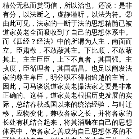
精公无私而赏罚信，所以治也。还说：是非
有分，以法断之，虚静谨听，以法为符。②
由此可见，法家的一断于法的思想精髓已被
道家黄老全面吸收到了自己的思想体系中。
而《四经？经法》中的所谓为人主，南面而
立。臣肃敬，不敢蔽其主。下比顺，不敢蔽
其上。主主臣臣，上下不真者，其国强。主
执度，臣循理者，其国霸昌。也足以阐发法
家的尊主卑臣，明分职不得相逾越的主旨。
因此，司马谈说道家黄老撮法家之要是非常
正确的。这样，道家黄老根据历史发展的实
际，总结春秋战国以来的统治经验，与时迁
移，应物变化，兼收各家之长，并将各家的
长处有机结合起来，将其消融在自己的思想
体系中，使各家之善成为自己思想体系的不