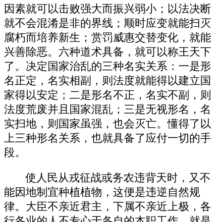
因素就可以击败强大而振兴弱小；以法决断
就不会混淆是非的界线；顺时应变就能扫灭
腐朽而培养新生；赏罚威惠交替变化，就能
兴善除恶。六种道术具备，就可以称王天下
了。决定国家治乱的三种名实关系：一是形
名正定，名实相副，则法度就能得以建立国
家得以安定；二是形名不正，名实不副，则
法度荒废并且国家混乱；三是无视形名，名
实扫地，则国家虽强，也会灭亡。懂得了以
上三种形名关系，也就具备了应付一切的手
段。
使人民从戎征战或务农违背天时，又不
能因地制宜种植植物，这便是违逆自然规
律。大臣不亲近君主，下属不亲近上极，各
行各业的人不专心于各自的本职工作，就是