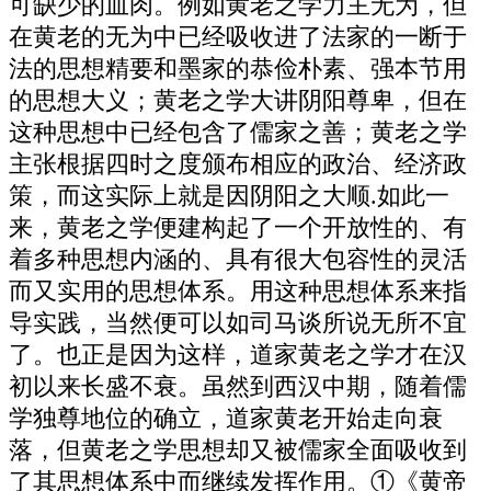
可缺少的血肉。例如黄老之学力主无为，但
在黄老的无为中已经吸收进了法家的一断于
法的思想精要和墨家的恭俭朴素、强本节用
的思想大义；黄老之学大讲阴阳尊卑，但在
这种思想中已经包含了儒家之善；黄老之学
主张根据四时之度颁布相应的政治、经济政
策，而这实际上就是因阴阳之大顺.如此一
来，黄老之学便建构起了一个开放性的、有
着多种思想内涵的、具有很大包容性的灵活
而又实用的思想体系。用这种思想体系来指
导实践，当然便可以如司马谈所说无所不宜
了。也正是因为这样，道家黄老之学才在汉
初以来长盛不衰。虽然到西汉中期，随着儒
学独尊地位的确立，道家黄老开始走向衰
落，但黄老之学思想却又被儒家全面吸收到
了其思想体系中而继续发挥作用。①《黄帝