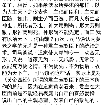
条了。相反，如果象儒家所要求的那样，以
为人主天下之仪表也，主倡而臣和，主先而
臣随。如此，则主劳而臣逸，而凡人所生者
神也，所托者形也。神大用则竭，形大劳则
敝，形神离则死。神形尚不能先定，而曰'我
有以治天下'，何由哉？再次，司马谈认为黄
老之学的无为是一种君主驾驭臣下的统治之
术。司马谈说：道家使人精神专一，动合无
形，又说：道家无为……无成势，无常形，
故能究万物之情。不为物先，不为物后，故
能为天下主。 司马谈的这些话，实际上是对
《黄帝四经》所谓的君主驾驭臣下的王术所
作的总结。因为在道家黄老看来，君主在大
臣面前是不能轻易表露出自己的喜怒爱憎、
说出自己的主观愿望、发表自己的政见的，