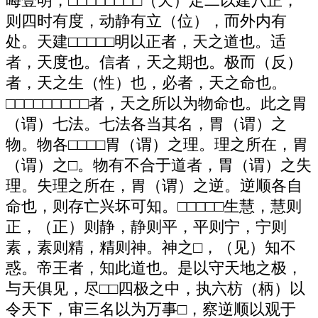
晦壹明，□□□□□□□□（天）定二以建八正，
则四时有度，动静有立（位），而外内有
处。天建□□□□□明以正者，天之道也。适
者，天度也。信者，天之期也。极而（反）
者，天之生（性）也，必者，天之命也。
□□□□□□□□□者，天之所以为物命也。此之胃
（谓）七法。七法各当其名，胃（谓）之
物。物各□□□□胃（谓）之理。理之所在，胃
（谓）之□。物有不合于道者，胃（谓）之失
理。失理之所在，胃（谓）之逆。逆顺各自
命也，则存亡兴坏可知。□□□□□生慧，慧则
正，（正）则静，静则平，平则宁，宁则
素，素则精，精则神。神之□，（见）知不
惑。帝王者，知此道也。是以守天地之极，
与天俱见，尽□□四极之中，执六枋（柄）以
令天下，审三名以为万事□，察逆顺以观于