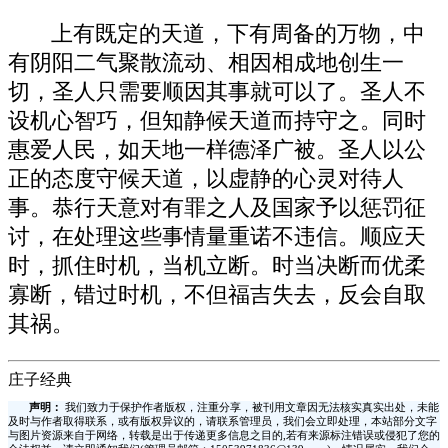
上有既定的天道，下有周备的万物，中
有阴阳二气聚散流动、相因相成地创生一
切，圣人只需要顺因其事就可以了。圣人不
设机心智巧，但知静候天道而持守之。同时
惠爱人民，如天地一样德泽广被。圣人以公
正的态度守候天道，以虚静的心灵对待人
事。恭行天意对有罪之人及国家予以惩罚征
讨，在处理这些事情量重诺不违信。顺应天
时，抓住时机，当机立断。时当决断而优柔
寡断，错过时机，不但福吉失去，反会自取
其祸。
庄子经典
声明：
我们致力于保护作者版权，注重分享，被刊用文章因无法核实真实出处，未能
及时与作者取得联系，或有版权异议的，请联系管理员，我们会立即处理，本站部分文字
与图片资源来自于网络，转载是出于传递更多信息之目的,若有来源标注错误或侵犯了您的