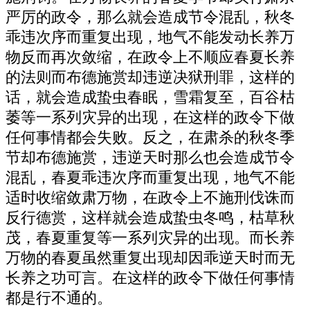
严厉的政令，那么就会造成节令混乱，秋冬
乖违次序而重复出现，地气不能发动长养万
物反而再次敛缩，在政令上不顺应春夏长养
的法则而布德施赏却违逆决狱刑罪，这样的
话，就会造成蛰虫春眠，雪霜复至，百谷枯
萎等一系列灾异的出现，在这样的政令下做
任何事情都会失败。反之，在肃杀的秋冬季
节却布德施赏，违逆天时那么也会造成节令
混乱，春夏乖违次序而重复出现，地气不能
适时收缩敛肃万物，在政令上不施刑伐诛而
反行德赏，这样就会造成蛰虫冬鸣，枯草秋
茂，春夏重复等一系列灾异的出现。而长养
万物的春夏虽然重复出现却因乖逆天时而无
长养之功可言。在这样的政令下做任何事情
都是行不通的。