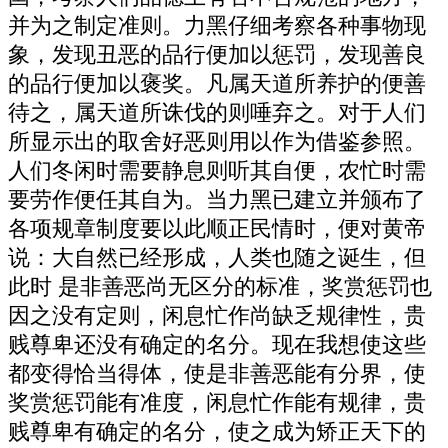
并为之制定准则。力黑仔细考察各种事物现
象，发现丑恶的品行便加以惩罚，发现善良
的品行便加以褒奖。凡属天道所养护的便善
待之，属天道所诛伐的则唾弃之。对于人们
所显示出的取舍好恶则用以作为借鉴参照。
人们冬闲时需要静息则听其自便，农忙时需
要劳作便任其自为。当力黑已建立并颁布了
各项规章制度要以此顺正民情时，便对黄帝
说：大自然已经形成，人类也随之诞生，但
此时 是非善恶尚无区分的标准，奖赏惩罚也
因之没有定则，闲息忙作尚缺乏规律性，贵
贱尊卑还没有确定的名分。现在我想使这些
都变得恰当得体，使是非善恶能有分界，使
奖赏惩罚能有准度，闲息忙作能有规律，贵
贱尊卑有确定的名分，使之成为矫正天下的