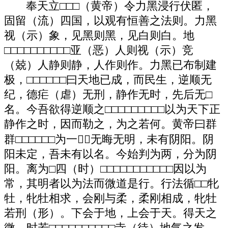
奉天立□□□（黄帝）令力黑浸行伏匿，
固留（流）四国，以观有恒善之法则。力黑
视（示）象，见黑则黑，见白则白。地
□□□□□□□□□□亚（恶）人则视（示）竞
（兢）人静则静，人作则作。力黑已布制建
极，□□□□□□曰天地已成，而民生，逆顺无
纪，德疟（虐）无刑，静作无时，先后无□
名。今吾欲得逆顺之□□□□□□□□□以为天下正
静作之时，因而勒之，为之若何。黄帝曰群
群□□□□□□为一，无晦无明，未有阴阳。阴
阳未定，吾未有以名。今始判为两，分为阴
阳。离为□四（时）□□□□□□□□□□□因以为
常，其明者以为法而微道是行。行法循□□牝
牡，牝牡相求，会刚与柔，柔刚相成，牝牡
若刑（形）。下会于地，上会于天。得天之