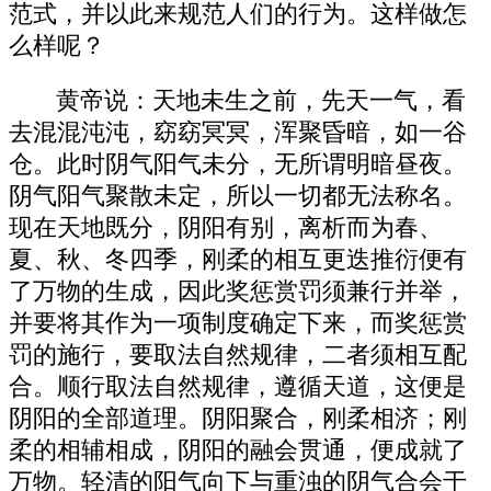
范式，并以此来规范人们的行为。这样做怎
么样呢？
黄帝说：天地未生之前，先天一气，看
去混混沌沌，窈窈冥冥，浑聚昏暗，如一谷
仓。此时阴气阳气未分，无所谓明暗昼夜。
阴气阳气聚散未定，所以一切都无法称名。
现在天地既分，阴阳有别，离析而为春、
夏、秋、冬四季，刚柔的相互更迭推衍便有
了万物的生成，因此奖惩赏罚须兼行并举，
并要将其作为一项制度确定下来，而奖惩赏
罚的施行，要取法自然规律，二者须相互配
合。顺行取法自然规律，遵循天道，这便是
阴阳的全部道理。阴阳聚合，刚柔相济；刚
柔的相辅相成，阴阳的融会贯通，便成就了
万物。轻清的阳气向下与重浊的阴气合会于