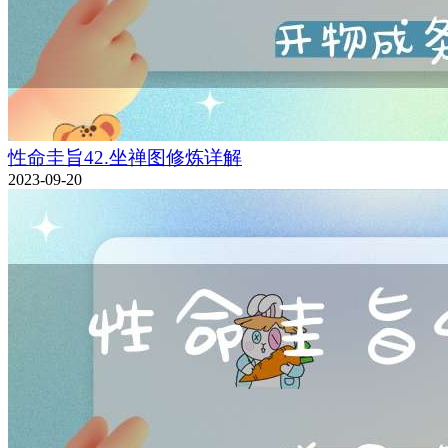
性命圭旨42.坐禅图修炼详解
2023-09-20