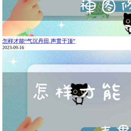
怎样才能“气沉丹田,声贯于顶”
2023-09-16