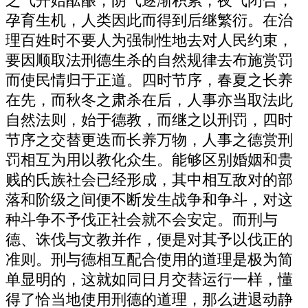
之气开始酝酿；阴气逐渐积累，夜气闭合，
孕育生机，人类因此而得到后继繁衍。在治
理百姓时不要人为强制性地去对人民约束，
要因顺取法刑德生杀的自然规律去布施赏罚
而使民情归于正道。四时节序，春夏之长养
在先，而秋冬之肃杀在后，人事亦当取法此
自然法则，始于德教，而继之以刑罚，四时
节序之交替更迭而长养万物，人事之德赏刑
罚相互为用以教化众生。能够区别婚姻和贵
贱的氏族社会已经形成，其中相互敌对的部
落和阶级之间便不断发生战争和争斗，对这
种斗争不予伐正社会就不会安定。而刑与
德、诛伐与文教并作，便是对其予以伐正的
准则。刑与德相互配合使用的道理是极为简
单显明的，这就如同日月交替运行一样，懂
得了恰当地使用刑德的道理，那么进退动静