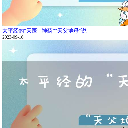
太平经的“天医”“神药”“天父地母”说
2023-09-18