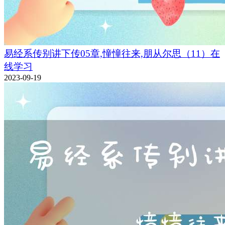
易经系传别讲下传05章,憧憧往来,朋从尔思（11）在
线学习
2023-09-19