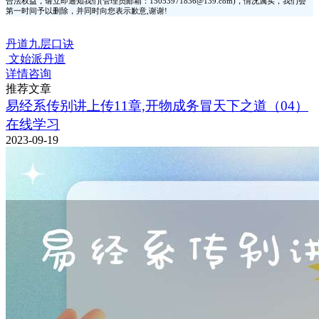
合法权益，请立即通知我们(管理员邮箱：15053971836@139.com)，情况属实，我们会
第一时间予以删除，并同时向您表示歉意,谢谢!
丹道九层口诀
文始派丹道
详情咨询
推荐文章
易经系传别讲上传11章,开物成务冒天下之道（04）
在线学习
2023-09-19