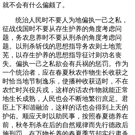
就不会有什么偏颇了。
统治人民时不要人为地偏执一己之私，
征战伐国时不要从存生护养的角度考虑问
题，务农息养时不要从刑杀的角度考虑问
题。以刑杀斩伐的思想指导务农则土地荒
芜，以存生护养的思想指导征讨则功名丧
失。偏执一己之私欲会有兵祸的惩罚。作为
一个统治者，应在春夏秋农作物生长收获之
时恰当地节制逸乐，使播种收获适时，不在
农忙时兴役兵戎，这样的话农作物就能正常
地生长成熟，人民也会不断地繁衍庶足。君
臣上下和谐融洽，这样的话也会得到上天的
护佑。顺应天时以助民事，按照春夏德养在
前，秋冬刑杀在后的自然规律而先行德政后
施刑罚。在万物长养的春夏季节却实行肃杀