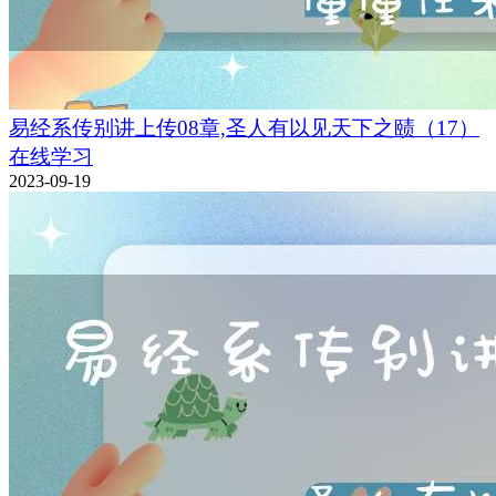
易经系传别讲上传08章,圣人有以见天下之赜（17）
在线学习
2023-09-19