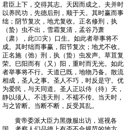
君臣上下，交得其志。天因而成之。夫并时
以养民功，先德后刑，顺于天。其时赢而事
绌；阴节复次，地尤复收。正名修刑，执
（蛰）虫不出，雪霜复清，孟谷乃萧
（肃），此（灾）口生。如此者举事将不
成。其时绌而事赢，阳节复次；地尤不收。
正名施（弛）刑，执（蛰）虫发声。草苴复
荣。巳阳而有（又）阳，重时而无光。如此
者举事将不行。天道已既，地物乃备。散流
相成，圣人之事。圣人不巧，时反是守。优
为爱民，与天同道。圣人正以侍（待）天，
静以须人。不违天刑，不襦不传。当天时，
与之皆断。当断不断，反受其乱。
黄帝委派大臣力黑微服出访，巡视各
国，考察人们品德上有否不合规范的地方，