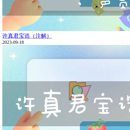
许真君宝诰（注解）
2023-09-18