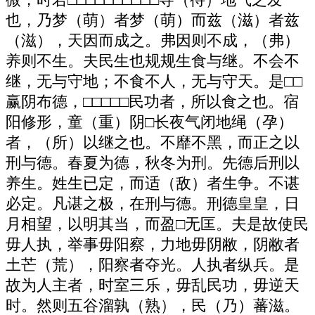
微，时若□□□□□□□□□□寺（待）地气之发
也，乃梦（萌）者梦（萌）而兹（滋）者兹
（滋），天因而成之。弗因则不成，（弗）
养则不生。夫民生也规规生食与继。不会不
继，无与守地；不食不人，无与守天。是□□
赢阴布德，□□□□□民功者，所以食之也。宿
阳修形，童（重）阴□长夜气闭地绳（孕）
者，（所）以继之也。不靡不黑，而正之以
刑与德。春夏为德，秋冬为刑。先德后刑以
养生。姓生已定，而适（敌）者生争。不谌
必定。凡谌之极，在刑与德。刑德皇皇，日
月相望，以明其当，而盈□无匡。夫是故使民
毋人执，举事毋阳察，力地毋阴敝，阴敝者
土芒（荒），阳察者夺光。人执者纵兵。是
故为人主者，时室三乐，毋乱民功，毋逆天
时。然则五谷溜孰（熟），民（乃）蕃滋。