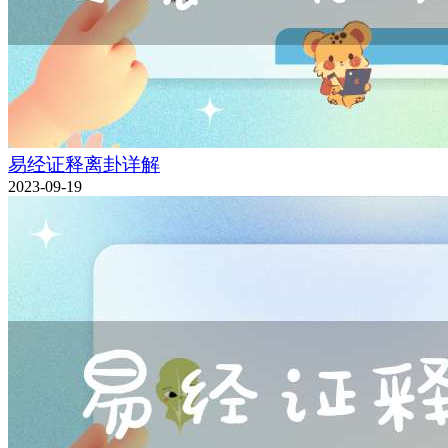
易经证释离卦详解
2023-09-19