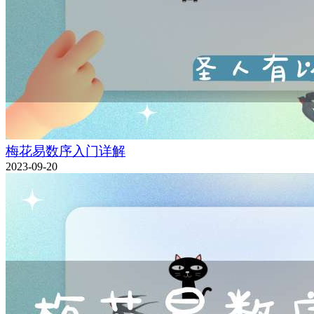
梅花易数序入门详解
2023-09-20