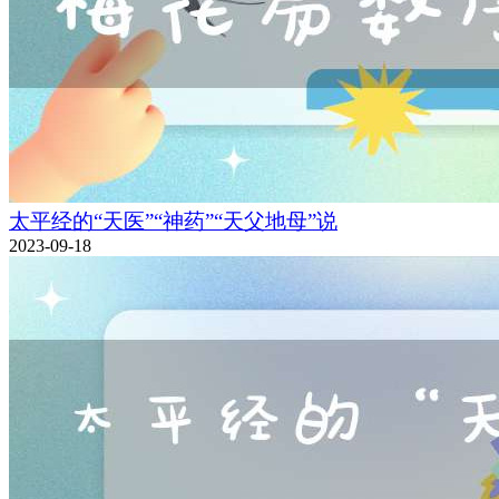
太平经的“天医”“神药”“天父地母”说
2023-09-18