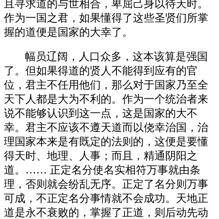
且寻求道的与世相合，卑屈己身以待天时。
作为一国之君，如果懂得了这些圣贤们所掌
握的道便是国家的大幸了。
幅员辽阔，人口众多，这本该算是强国
了。但如果得道的贤人不能得到应有的官
位，君主不任用他们，那么对于国家乃至全
天下人都是大为不利的。作为一个统治者来
说不能够认识到这一点，这是国家的大不
幸。君主不应该不遵天道而以侥幸治国，治
理国家本来是有既定的法则的，这便是要懂
得天时、地理、人事；而且，精通阴阳之
道。…… 正定名分使名实相符万事就由条
理，否则就会纷乱无序。正定了名分则万事
可成，不正定名分事情就不会成功。天地正
道是永不衰败的，掌握了正道，则后动先动