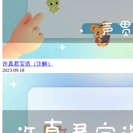
许真君宝诰（注解）
2023-09-18