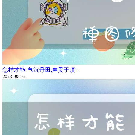
怎样才能“气沉丹田,声贯于顶”
2023-09-16