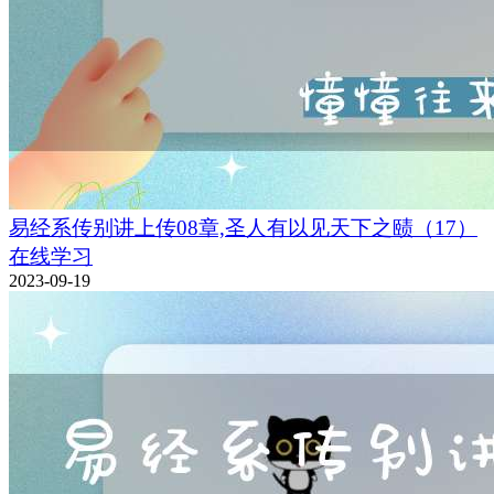
易经系传别讲上传08章,圣人有以见天下之赜（17）
在线学习
2023-09-19