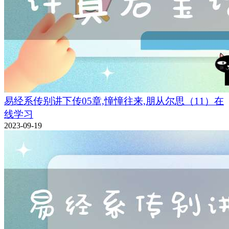
易经系传别讲下传05章,憧憧往来,朋从尔思（11）在
线学习
2023-09-19