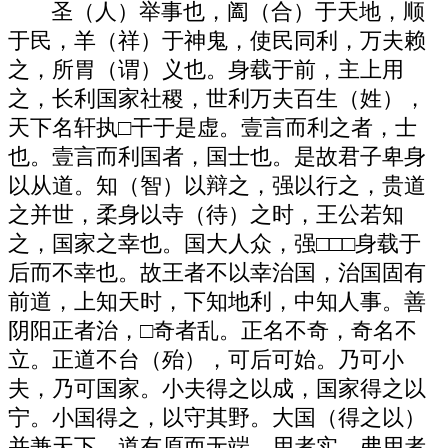
圣（人）举事也，阖（合）于天地，顺
于民，羊（祥）于神鬼，使民同利，万夫赖
之，所胃（谓）义也。身载于前，主上用
之，长利国家社稷，世利万夫百生（姓），
天下名轩执□干于是虚。壹言而利之者，士
也。壹言而利国者，国士也。是故君子卑身
以从道。知（智）以辩之，强以行之，贵道
之并世，柔身以寺（待）之时，王公若知
之，国家之幸也。国大人众，强□□□身载于
后而不幸也。故王者不以幸治国，治国固有
前道，上知天时，下知地利，中知人事。善
阴阳正者治，□奇者乱。正名不奇，奇名不
立。正道不台（殆），可后可始。乃可小
夫，乃可国家。小夫得之以成，国家得之以
宁。小国得之，以守其野。大国（得之以）
并兼天下。道有原而无端，用者实，弗用者